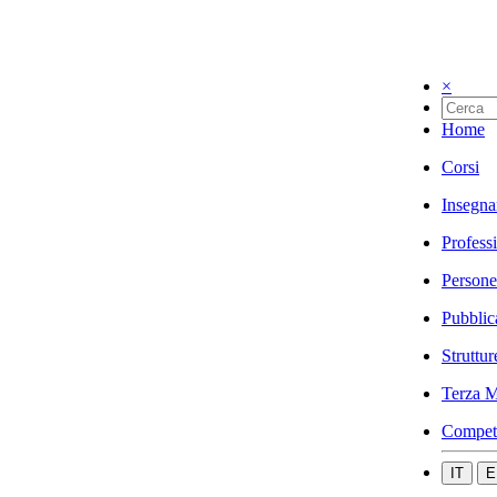
×
Home
Corsi
Insegna
Profess
Persone
Pubblic
Struttur
Terza M
Compet
IT
E