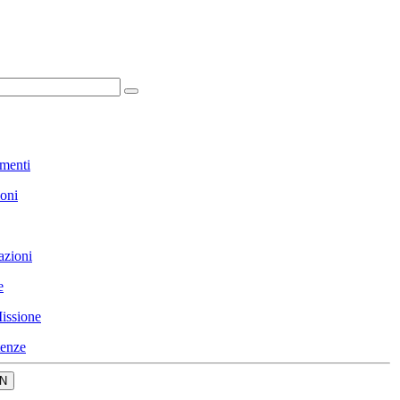
menti
ioni
azioni
e
issione
enze
N