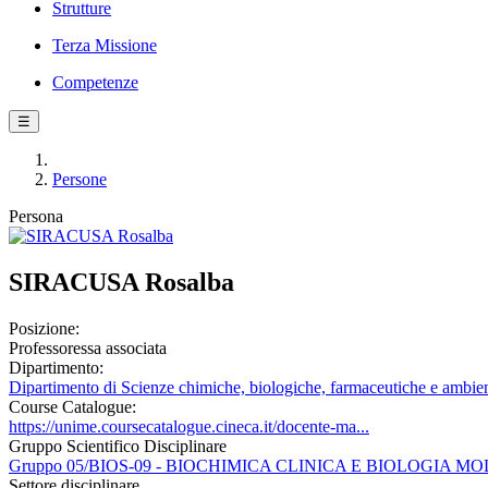
Strutture
Terza Missione
Competenze
☰
Persone
Persona
SIRACUSA Rosalba
Posizione:
Professoressa associata
Dipartimento:
Dipartimento di Scienze chimiche, biologiche, farmaceutiche e ambien
Course Catalogue:
https://unime.coursecatalogue.cineca.it/docente-ma...
Gruppo Scientifico Disciplinare
Gruppo 05/BIOS-09 - BIOCHIMICA CLINICA E BIOLOGIA 
Settore disciplinare