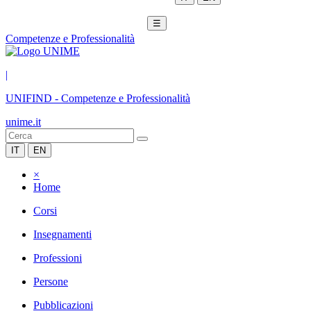
☰
Competenze e Professionalità
|
UNIFIND
-
Competenze e Professionalità
unime.it
IT
EN
×
Home
Corsi
Insegnamenti
Professioni
Persone
Pubblicazioni