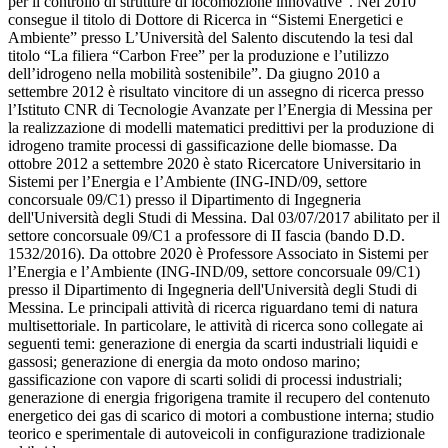
per il controllo di strutture di locomozione innovative”. Nel 2010
consegue il titolo di Dottore di Ricerca in “Sistemi Energetici e
Ambiente” presso L’Università del Salento discutendo la tesi dal
titolo “La filiera “Carbon Free” per la produzione e l’utilizzo
dell’idrogeno nella mobilità sostenibile”. Da giugno 2010 a
settembre 2012 è risultato vincitore di un assegno di ricerca presso
l’Istituto CNR di Tecnologie Avanzate per l’Energia di Messina per
la realizzazione di modelli matematici predittivi per la produzione di
idrogeno tramite processi di gassificazione delle biomasse. Da
ottobre 2012 a settembre 2020 è stato Ricercatore Universitario in
Sistemi per l’Energia e l’Ambiente (ING-IND/09, settore
concorsuale 09/C1) presso il Dipartimento di Ingegneria
dell'Università degli Studi di Messina. Dal 03/07/2017 abilitato per il
settore concorsuale 09/C1 a professore di II fascia (bando D.D.
1532/2016). Da ottobre 2020 è Professore Associato in Sistemi per
l’Energia e l’Ambiente (ING-IND/09, settore concorsuale 09/C1)
presso il Dipartimento di Ingegneria dell'Università degli Studi di
Messina. Le principali attività di ricerca riguardano temi di natura
multisettoriale. In particolare, le attività di ricerca sono collegate ai
seguenti temi: generazione di energia da scarti industriali liquidi e
gassosi; generazione di energia da moto ondoso marino;
gassificazione con vapore di scarti solidi di processi industriali;
generazione di energia frigorigena tramite il recupero del contenuto
energetico dei gas di scarico di motori a combustione interna; studio
teorico e sperimentale di autoveicoli in configurazione tradizionale