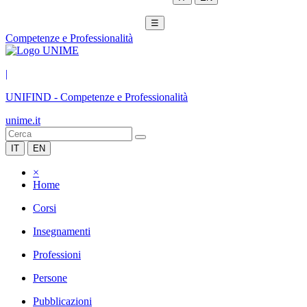
☰
Competenze e Professionalità
|
UNIFIND
-
Competenze e Professionalità
unime.it
IT
EN
×
Home
Corsi
Insegnamenti
Professioni
Persone
Pubblicazioni