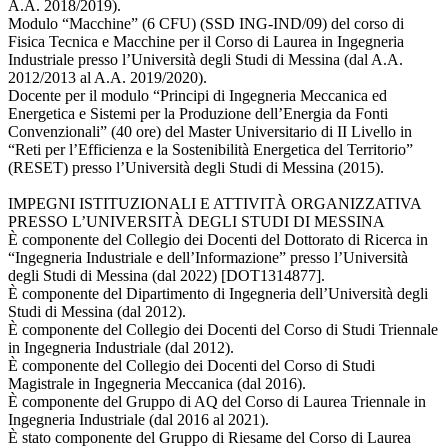
A.A. 2018/2019).
Modulo “Macchine” (6 CFU) (SSD ING-IND/09) del corso di
Fisica Tecnica e Macchine per il Corso di Laurea in Ingegneria
Industriale presso l’Università degli Studi di Messina (dal A.A.
2012/2013 al A.A. 2019/2020).
Docente per il modulo “Principi di Ingegneria Meccanica ed
Energetica e Sistemi per la Produzione dell’Energia da Fonti
Convenzionali” (40 ore) del Master Universitario di II Livello in
“Reti per l’Efficienza e la Sostenibilità Energetica del Territorio”
(RESET) presso l’Università degli Studi di Messina (2015).
IMPEGNI ISTITUZIONALI E ATTIVITÀ ORGANIZZATIVA
PRESSO L’UNIVERSITÀ DEGLI STUDI DI MESSINA
È componente del Collegio dei Docenti del Dottorato di Ricerca in
“Ingegneria Industriale e dell’Informazione” presso l’Università
degli Studi di Messina (dal 2022) [DOT1314877].
È componente del Dipartimento di Ingegneria dell’Università degli
Studi di Messina (dal 2012).
È componente del Collegio dei Docenti del Corso di Studi Triennale
in Ingegneria Industriale (dal 2012).
È componente del Collegio dei Docenti del Corso di Studi
Magistrale in Ingegneria Meccanica (dal 2016).
È componente del Gruppo di AQ del Corso di Laurea Triennale in
Ingegneria Industriale (dal 2016 al 2021).
È stato componente del Gruppo di Riesame del Corso di Laurea