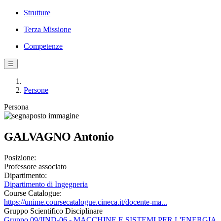
Strutture
Terza Missione
Competenze
☰
Persone
Persona
GALVAGNO Antonio
Posizione:
Professore associato
Dipartimento:
Dipartimento di Ingegneria
Course Catalogue:
https://unime.coursecatalogue.cineca.it/docente-ma...
Gruppo Scientifico Disciplinare
Gruppo 09/IIND-06 - MACCHINE E SISTEMI PER L'ENERGIA