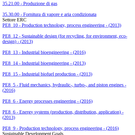
35.21.00 - Produzione di gas
35.30.00 - Fornitura di vapore e aria condizionata
Settore ERC
PE8_10 - Production technology, process engineering - (2013)
PE8_12 - Sustainable design (for recycling, for environment, eco-
design) - (2013)
PE8_13 - Industrial bioengineering - (2016)
PE8_14 - Industrial bioengineering - (2013)
PE8_15 - Industrial biofuel production - (2013)
PE8_5 - Fluid mechanics, hydraulic-, turbo-, and piston engines -
(2016)
PE8_6 - Energy processes engineering - (2016)
PE8_6 - Energy systems (production, distribution, application) -
(2013)
PE8_9 - Production technology, process engineering - (2016)
Sustainable Development Goals