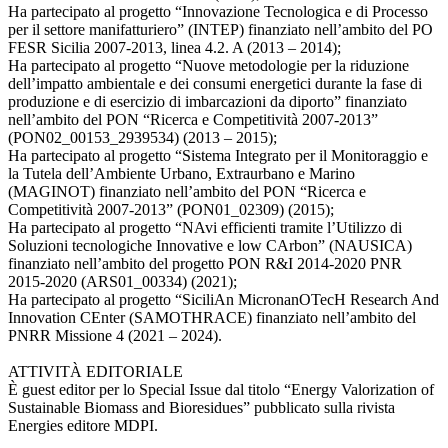
Ha partecipato al progetto “Innovazione Tecnologica e di Processo
per il settore manifatturiero” (INTEP) finanziato nell’ambito del PO
FESR Sicilia 2007-2013, linea 4.2. A (2013 – 2014);
Ha partecipato al progetto “Nuove metodologie per la riduzione
dell’impatto ambientale e dei consumi energetici durante la fase di
produzione e di esercizio di imbarcazioni da diporto” finanziato
nell’ambito del PON “Ricerca e Competitività 2007-2013”
(PON02_00153_2939534) (2013 – 2015);
Ha partecipato al progetto “Sistema Integrato per il Monitoraggio e
la Tutela dell’Ambiente Urbano, Extraurbano e Marino
(MAGINOT) finanziato nell’ambito del PON “Ricerca e
Competitività 2007-2013” (PON01_02309) (2015);
Ha partecipato al progetto “NAvi efficienti tramite l’Utilizzo di
Soluzioni tecnologiche Innovative e low CArbon” (NAUSICA)
finanziato nell’ambito del progetto PON R&I 2014-2020 PNR
2015-2020 (ARS01_00334) (2021);
Ha partecipato al progetto “SiciliAn MicronanOTecH Research And
Innovation CEnter (SAMOTHRACE) finanziato nell’ambito del
PNRR Missione 4 (2021 – 2024).
ATTIVITÀ EDITORIALE
È guest editor per lo Special Issue dal titolo “Energy Valorization of
Sustainable Biomass and Bioresidues” pubblicato sulla rivista
Energies editore MDPI.