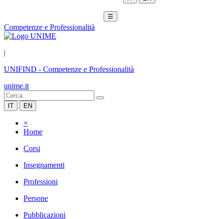
☰
Competenze e Professionalità
|
UNIFIND
-
Competenze e Professionalità
unime.it
IT
EN
×
Home
Corsi
Insegnamenti
Professioni
Persone
Pubblicazioni