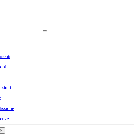
menti
ioni
azioni
e
issione
enze
N