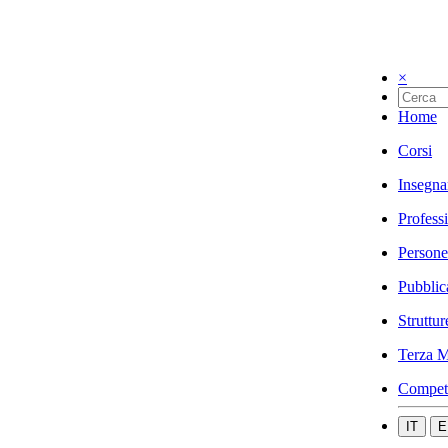
×
Home
Corsi
Insegna
Profess
Persone
Pubblic
Struttur
Terza M
Compet
IT
E