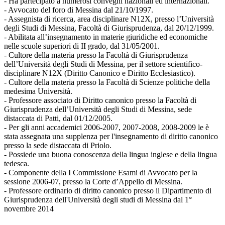
- Ha partecipato a numerosi convegni nazionali ed internazionali.
- Avvocato del foro di Messina dal 21/10/1997.
- Assegnista di ricerca, area disciplinare N12X, presso l’Università
degli Studi di Messina, Facoltà di Giurisprudenza, dal 20/12/1999.
- Abilitata all’insegnamento in materie giuridiche ed economiche
nelle scuole superiori di II grado, dal 31/05/2001.
- Cultore della materia presso la Facoltà di Giurisprudenza
dell’Università degli Studi di Messina, per il settore scientifico-
disciplinare N12X (Diritto Canonico e Diritto Ecclesiastico).
- Cultore della materia presso la Facoltà di Scienze politiche della
medesima Università.
- Professore associato di Diritto canonico presso la Facoltà di
Giurisprudenza dell’Università degli Studi di Messina, sede
distaccata di Patti, dal 01/12/2005.
- Per gli anni accademici 2006-2007, 2007-2008, 2008-2009 le è
stata assegnata una supplenza per l'insegnamento di diritto canonico
presso la sede distaccata di Priolo.
- Possiede una buona conoscenza della lingua inglese e della lingua
tedesca.
- Componente della I Commissione Esami di Avvocato per la
sessione 2006-07, presso la Corte d’Appello di Messina.
- Professore ordinario di diritto canonico presso il Dipartimento di
Giurisprudenza dell'Università degli studi di Messina dal 1°
novembre 2014