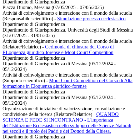
Dipartimento di Giurisprudenza
Piazza Duomo, Messina (07/05/2025 - 07/05/2025)
Attività di coinvolgimento e interazione con il mondo della scuola
(Responsabile scientifico)
-
Simulazione processo ecclesiastico
Dipartimento di Giurisprudenza
Dipartimento di Giurisprudenza, Università degli Studi di Messina
(31/01/2025 - 31/01/2025)
Attività di coinvolgimento e interazione con il mondo della scuola
(Relatore/Relatrice)
-
Cerimonia di chiusura del Corso di
ELoquenza giuridico-forense e Moot Court Competition
Dipartimento di Giurisprudenza
Dipartimento di Giurisprudenza di Messina (05/12/2024 -
05/12/2024)
Attività di coinvolgimento e interazione con il mondo della scuola
(Supporto scientifico)
-
Moot Court Competition del Corso di Alta
formazione in Eloquenza giuridico-forense
Dipartimento di Giurisprudenza
Dipartimento di Giurisprudenza di Messina (05/12/2024 -
05/12/2024)
Organizzazione di iniziative di valorizzazione, consultazione e
condivisione della ricerca (Relatore/Relatrice)
-
QUANDO
SCIENZA E FEDE SI INCONTRANO - L'importanza
dell’Istituzione Ecclesiastica nello sviluppo delle Scienze Naturali
nei secoli e il ruolo dei Padri e dei Dottori della Chiesa.
Dipartimento di Giurisprudenza