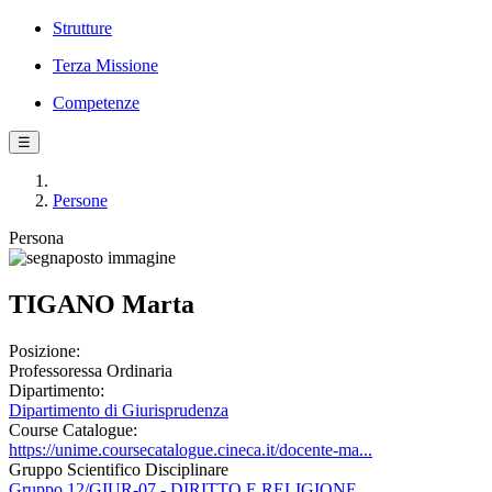
Strutture
Terza Missione
Competenze
☰
Persone
Persona
TIGANO Marta
Posizione:
Professoressa Ordinaria
Dipartimento:
Dipartimento di Giurisprudenza
Course Catalogue:
https://unime.coursecatalogue.cineca.it/docente-ma...
Gruppo Scientifico Disciplinare
Gruppo 12/GIUR-07 - DIRITTO E RELIGIONE