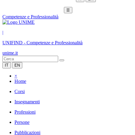
☰
Competenze e Professionalità
|
UNIFIND
-
Competenze e Professionalità
unime.it
IT
EN
×
Home
Corsi
Insegnamenti
Professioni
Persone
Pubblicazioni