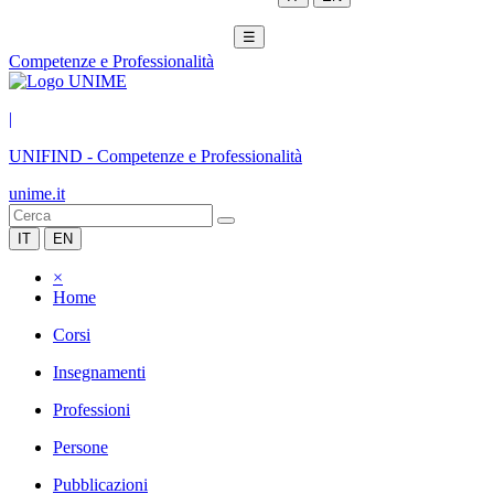
☰
Competenze e Professionalità
|
UNIFIND
-
Competenze e Professionalità
unime.it
IT
EN
×
Home
Corsi
Insegnamenti
Professioni
Persone
Pubblicazioni