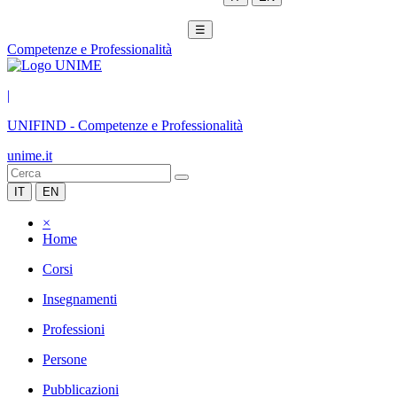
☰
Competenze e Professionalità
|
UNIFIND
-
Competenze e Professionalità
unime.it
IT
EN
×
Home
Corsi
Insegnamenti
Professioni
Persone
Pubblicazioni