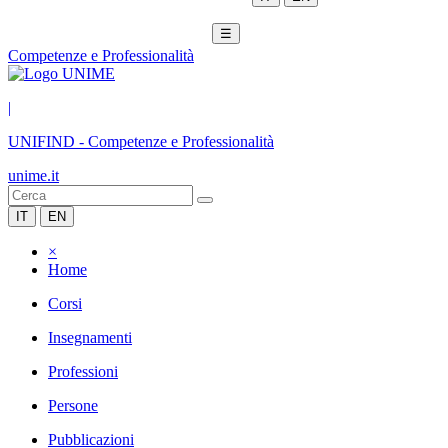
☰
Competenze e Professionalità
|
UNIFIND
-
Competenze e Professionalità
unime.it
IT
EN
×
Home
Corsi
Insegnamenti
Professioni
Persone
Pubblicazioni