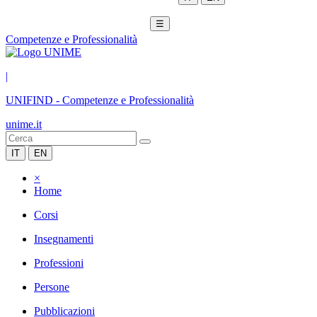
☰
Competenze e Professionalità
|
UNIFIND
-
Competenze e Professionalità
unime.it
IT
EN
×
Home
Corsi
Insegnamenti
Professioni
Persone
Pubblicazioni