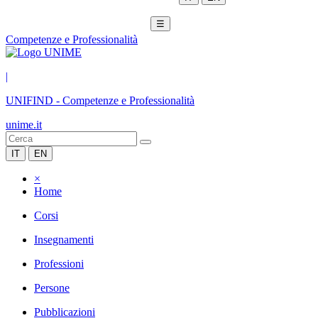
☰
Competenze e Professionalità
|
UNIFIND
-
Competenze e Professionalità
unime.it
IT
EN
×
Home
Corsi
Insegnamenti
Professioni
Persone
Pubblicazioni