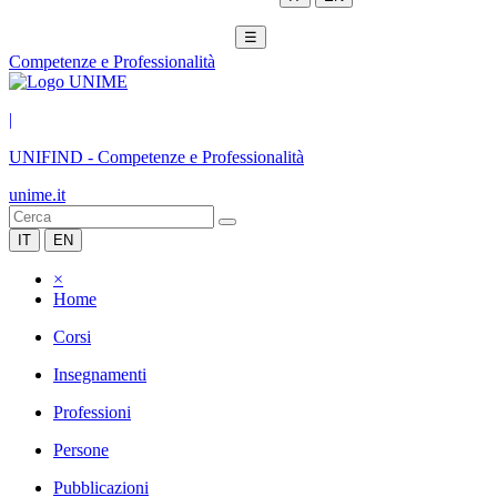
☰
Competenze e Professionalità
|
UNIFIND
-
Competenze e Professionalità
unime.it
IT
EN
×
Home
Corsi
Insegnamenti
Professioni
Persone
Pubblicazioni