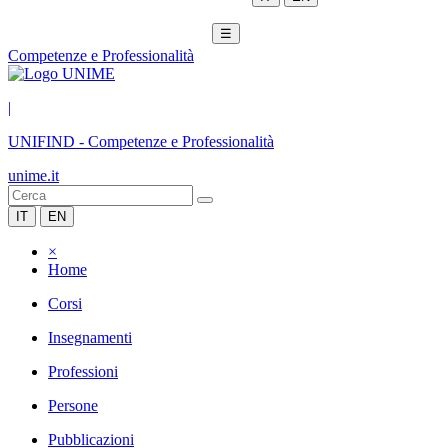
☰
Competenze e Professionalità
|
UNIFIND
-
Competenze e Professionalità
unime.it
IT
EN
×
Home
Corsi
Insegnamenti
Professioni
Persone
Pubblicazioni