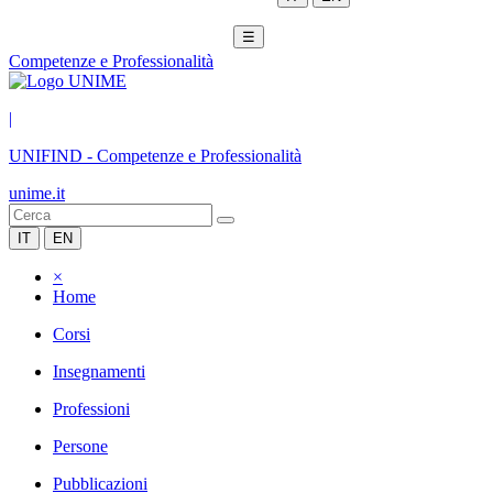
☰
Competenze e Professionalità
|
UNIFIND
-
Competenze e Professionalità
unime.it
IT
EN
×
Home
Corsi
Insegnamenti
Professioni
Persone
Pubblicazioni