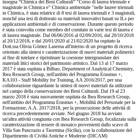
insegna “Chimica dei Beni Culturali” "Corso di laurea triennale e
magistrale in Chimica e" Chimica ambientale "nelle lauree triennali
in Chimica, è stata relatrice di 8 tesi di laurea triennali e 3 magistrali,
nonché una tesi di dottorato su materiali innovativi basati su ILs per
applicazioni ambientali e di conservazione. Durante questo periodo
è stata coinvolta come membro del comitato in varie tesi di laurea e
di laurea magistrale. Dal 06/06/2016 al 02/09/2016, dal 20/10/2018
al 20/12/2018, e dal 20/01/2020 al 21/02/2020 ha ospitato la
Dott.ssa Olivia Gómez Laserna all'interno di un progetto di ricerca
orientato alla sintesi e caratterizzazione di nuovi materiali polimerici
al fine di tutelare e ripristinare la coesione intergranulare dei
materiali litici storici del patrimonio artistico. Dal 13 al 17 marzo
2017 è stata ospitata a Bilbao, Department of Analytical Chemistry,
Ibea Research Group, nell'ambito del Programma Erasmus +,
KA103 - Staff Mobility for Training, AA 2016/2017, per una
collaborazione riguardante la sintesi di nuovi materiali da utilizzare
nel campo della conservazione dei Beni Culturali. Dal 19 al 23
marzo 2018 è stata nuovamente ospitata da Ibea Research Group,
nell'ambito del Programma Erasmus +, Mobilità del Personale per la
Formazione, A.A. 2017/2018, per la prosecuzione delle attività di
ricerca precedentemente avviate. Nel giugno 2018 ha avviato
un'altra attività congiunta con Ibea Research Group, focalizzata sulla
caratterizzazione di tessere di mosaico provenienti dallo scavo di
Villa San Pancrazio a Taormina (Sicilia), con la collaborazione del
Dipartimento di Civiltà Antiche e Moderne (DICAM)