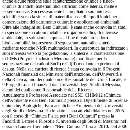
anche alcune ricerche sulla caratterizzazione chimica e fisico-
chimica di antichi materiali litici artificiali come laterizi, malte e
tessere musive. Successivamente ha ampliato i suoi interessi
scientifici verso la sintesi di materiali a base di liquidi ionici per la
conservazione del patrimonio culturale e applicazioni ambientali.
Oltre alle indagini sui Beni Culturali, è stata anche coinvolta in studi
di speciazione di cationi metallici e organometallici, di interesse
ambientale, in soluzione acquosa al fine di valutare la loro
biodisponibilità in presenza di sequestranti naturali e sintetici,
mediante tecniche NMR multinucleari. In quest'ottica ha indirizzato i
suoi interessi verso la progettazione, la sintesi e la caratterizzazione
di PIMs (Polymer Inclusion Membrane) modificate per la
sequestrazione dei cationi Sn(II) e Cd(II) mediante experimental
design. Nella sua carriera di ricerca è stata coinvolta in 6 Progetti
Nazionali finanziati dal Ministero dell'Istruzione, dell'Università e
della Ricerca, uno dei quali come Responsabile dell'Unità Locale, e
9 Progetti Locali finanziati dall'Università degli Studi di Messina,
alcuni dei quali come Responsabile della Ricerca.
Attualmente è Professore Associato nel SSD CHIM/12 (Chimica
dell'Ambiente e dei Beni Culturali) presso il Dipartimento di Scienze
Chimiche, Biologiche, Farmaceutiche e Ambientali dell'Università
degli Studi di Messina. Ha iniziato la sua attività didattica nel 2005
con il corso di “Chimica Fisica per i Beni Culturali” presso la
Facoltà di Lettere e Filosofia (Università degli Studi di Messina) nel
corso di Laurea Triennale in “Beni Culturali” fino al 2010. Dal 2006