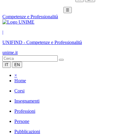
☰
Competenze e Professionalità
|
UNIFIND
-
Competenze e Professionalità
unime.it
IT
EN
×
Home
Corsi
Insegnamenti
Professioni
Persone
Pubblicazioni