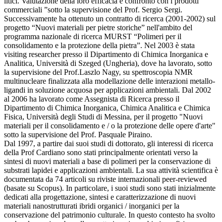
litici. Valutazione della loro efficacia e confronto con i prodotti
commerciali ”sotto la supervisione del Prof. Sergio Sergi.
Successivamente ha ottenuto un contratto di ricerca (2001-2002) sul
progetto “Nuovi materiali per pietre storiche” nell'ambito del
programma nazionale di ricerca MURST “Polimeri per il
consolidamento e la protezione della pietra”. Nel 2003 è stata
visiting researcher presso il Dipartimento di Chimica Inorganica e
Analitica, Università di Szeged (Ungheria), dove ha lavorato, sotto
la supervisione del Prof.Laszlo Nagy, su spettroscopia NMR
multinucleare finalizzata alla modellazione delle interazioni metallo-
ligandi in soluzione acquosa per applicazioni ambientali. Dal 2002
al 2006 ha lavorato come Assegnista di Ricerca presso il
Dipartimento di Chimica Inorganica, Chimica Analitica e Chimica
Fisica, Università degli Studi di Messina, per il progetto "Nuovi
materiali per il consolidamento e / o la protezione delle opere d'arte"
sotto la supervisione del Prof. Pasquale Piraino.
Dal 1997, a partire dai suoi studi di dottorato, gli interessi di ricerca
della Prof Cardiano sono stati principalmente orientati verso la
sintesi di nuovi materiali a base di polimeri per la conservazione di
substrati lapidei e applicazioni ambientali. La sua attività scientifica è
documentata da 74 articoli su riviste internazionali peer-reviewed
(basate su Scopus). In particolare, i suoi studi sono stati inizialmente
dedicati alla progettazione, sintesi e caratterizzazione di nuovi
materiali nanostrutturati ibridi organici / inorganici per la
conservazione del patrimonio culturale. In questo contesto ha svolto