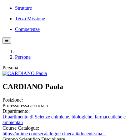
Strutture
Terza Missione
Competenze
☰
Persone
Persona
CARDIANO Paola
Posizione:
Professoressa associata
Dipartimento:
Dipartimento di Scienze chimiche, biologiche, farmaceutiche e
ambientali
Course Catalogue:
https://unime.coursecatalogue.cineca.it/docente-ma...
Gruppo Scientifico Disciplinare