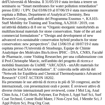
dell'Università di Messina. Il 31/05/19 è stata invitata a tenere un
seminario su “Smart membranes for water pollution remediation”
presso EHU / UPV. Dal 03/06/19 al 07/06/19 è stata nuovamente
ospitata a Bilbao, Department of Analytical Chemistry, Ibea
Research Group, nell'ambito del Programma Erasmus +, KA103-
Staff Mobility for Training and Teaching, AA2018 / 2019, con
un'attività didattica di 8 ore su “Organic-inorganic nanohybrids as
multifunctional materials for stone conservation. State of the art and
commercial formulations” e “Design and development of new
advanced eco-sustainable conservation hybrid products for stone
conservation: new perspectives”. Dal 13/06/19 al 18/07/19 è stata
ospitata presso l'Università di Strasburgo, Equipe de Chimie
Analytique des Molécules BioActives IPHC - DSA, CNRS, Faculté
de Pharmacie, come Visiting Researcher, per una collaborazione con
il Prof.Christophe Marcic, nell'ambito del progetto di ricerca e
mobilità finanziato da UniME “ARCADIA - smARt materials for
discariche leaChAte remediation”. E’ coinvolta nelle attività del
“Network for Equilibria and Chemical Thermodynamics Advanced
Research” COST ACTION 18202.
Ha presentato le sue attività di ricerca in più di 50 congressi, anche
internazionali, con presentazioni orali e poster. È reviewer attivo di
diverse riviste internazionali peer reviewed, come J Mol Liq, Anal
Chim Acta, J Cult Herit, Polymer, Eur Polym J, Appl Surf Sci, Surf
Coat Technol, Constr Build Mater, J Non-Cryst Sol, J Membr Sci, J
Appl Polym Sci, Prog Org Coat.