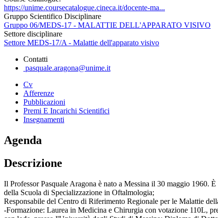
https://unime.coursecatalogue.cineca.it/docente-ma...
Gruppo Scientifico Disciplinare
Gruppo 06/MEDS-17 - MALATTIE DELL'APPARATO VISIVO
Settore disciplinare
Settore MEDS-17/A - Malattie dell'apparato visivo
Contatti
pasquale.aragona@unime.it
Cv
Afferenze
Pubblicazioni
Premi E Incarichi Scientifici
Insegnamenti
Agenda
Descrizione
Il Professor Pasquale Aragona è nato a Messina il 30 maggio 1960. È P
della Scuola di Specializzazione in Oftalmologia;
Responsabile del Centro di Riferimento Regionale per le Malattie della
-Formazione: Laurea in Medicina e Chirurgia con votazione 110L, pres