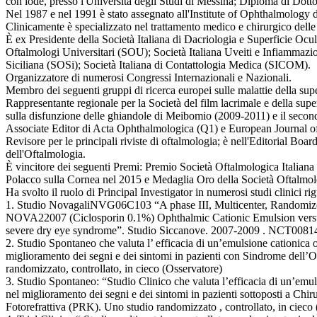
con lode, presso l'Università degli Studi di Messina; Diploma di Dotto
Nel 1987 e nel 1991 è stato assegnato all'Institute of Ophthalmology 
Clinicamente è specializzato nel trattamento medico e chirurgico delle 
È ex Presidente della Società Italiana di Dacriologia e Superficie O
Oftalmologi Universitari (SOU); Società Italiana Uveiti e Infiammazi
Siciliana (SOSi); Società Italiana di Contattologia Medica (SICOM).
Organizzatore di numerosi Congressi Internazionali e Nazionali.
Membro dei seguenti gruppi di ricerca europei sulle malattie dell
Rappresentante regionale per la Società del film lacrimale e della 
sulla disfunzione delle ghiandole di Meibomio (2009-2011) e il s
Associate Editor di Acta Ophthalmologica (Q1) e European Journal 
Revisore per le principali riviste di oftalmologia; è nell'Editorial Boa
dell'Oftalmologia.
È vincitore dei seguenti Premi: Premio Società Oftalmologica Itali
Polacco sulla Cornea nel 2015 e Medaglia Oro della Società Oftalmol
Ha svolto il ruolo di Principal Investigator in numerosi studi clinici ri
1. Studio NovagaliNVG06C103 “A phase III, Multicenter, Randomized,
NOVA22007 (Ciclosporin 0.1%) Ophthalmic Cationic Emulsion versus
severe dry eye syndrome”. Studio Siccanove. 2007-2009 . NCT008
2. Studio Spontaneo che valuta l’ efficacia di un’emulsione cationica 
miglioramento dei segni e dei sintomi in pazienti con Sindrome dell’
randomizzato, controllato, in cieco (Osservatore)
3. Studio Spontaneo: “Studio Clinico che valuta l’efficacia di un’emul
nel miglioramento dei segni e dei sintomi in pazienti sottoposti a Chi
Fotorefrattiva (PRK). Uno studio randomizzato , controllato, in cieco 