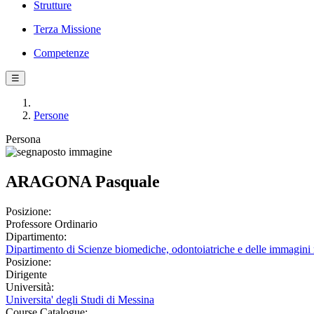
Strutture
Terza Missione
Competenze
☰
Persone
Persona
ARAGONA Pasquale
Posizione:
Professore Ordinario
Dipartimento:
Dipartimento di Scienze biomediche, odontoiatriche e delle immagini 
Posizione:
Dirigente
Università:
Universita' degli Studi di Messina
Course Catalogue: