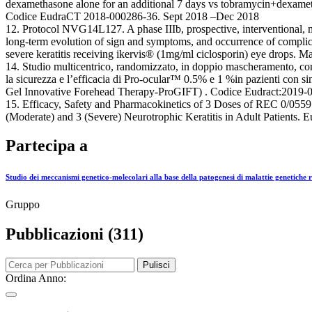
dexamethasone alone for an additional 7 days vs tobramycin+dexameth
Codice EudraCT 2018-000286-36. Sept 2018 –Dec 2018
12. Protocol NVG14L127. A phase IIIb, prospective, interventional, mu
long-term evolution of sign and symptoms, and occurrence of complica
severe keratitis receiving ikervis® (1mg/ml ciclosporin) eye drops.
14. Studio multicentrico, randomizzato, in doppio mascheramento, cont
la sicurezza e l’efficacia di Pro-ocular™ 0.5% e 1 %in pazienti con s
Gel Innovative Forehead Therapy-ProGIFT) . Codice Eudract:2019
15. Efficacy, Safety and Pharmacokinetics of 3 Doses of REC 0/0559
(Moderate) and 3 (Severe) Neurotrophic Keratitis in Adult Patient
Partecipa a
Studio dei meccanismi genetico-molecolari alla base della patogenesi di malattie genetiche 
Gruppo
Pubblicazioni (311)
Pulisci
Ordina Anno: