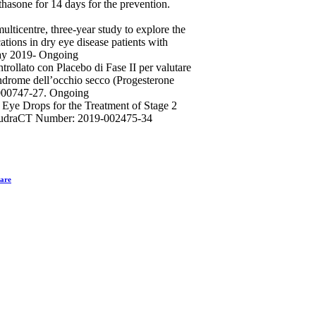
asone for 14 days for the prevention.
lticentre, three-year study to explore the
tions in dry eye disease patients with
 May 2019- Ongoing
rollato con Placebo di Fase II per valutare
indrome dell’occhio secco (Progesterone
-000747-27. Ongoing
 Eye Drops for the Treatment of Stage 2
s. EudraCT Number: 2019-002475-34
rare