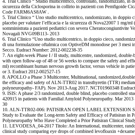
4. Trial Clinico “ Studio multicentrico, controllato, randomizzato, in d
sicurezza della Ciclosporina in collirio in pazienti con Pemfigoide Ci
Code FARM6AS8AW .
5. Trial Clinico “ Uno studio multicentrico, randomizzato, in doppio cie
placebo per valutare l’efficacia e la sicurezza di Nova22007 1 mg/ml (
somministrata a pazienti pediatrici con severa Cheratocongiuntivite Ver
Novagali NVG09B113- 2013
6. Trial Clinico “Uno studio multicentrico, in doppio cieco, randomizz
di una formulazione oftalmica con OptiveDM monodose per 3 mesi in 
Secco. Eudract Number: 2012-002238-35
7. An eight-week Phase I / II study, multicentre, randomized, double-b
with open follow-up of 48 or 56 weeks to compare the safety and effi
ml) recombinant human nervous growth factor, versus vehicle in patient
or 3. Eudract 2012-002527-15
8. APOLLO a Phase 3 Multicenter, Multinational, randomized,double-b
the efficacy and safety of ALN-TTR02 in transthyretin (TTR) mediat
polyneuropathy- FAP). Nov 2013-Aug 2017. NCT01960348 Eudrac
9. ISIS: A phase 2/3 randomized, double blind, placebo controlled stud
420915 in patients with Familial Amyloid Polyneuropathy. Mar 201
30
10. ALN-TTR02-006: PATISIRAN OPEN LABEL EXTENSION STUDY
Study to Evaluate the Long-term Safety and Efficacy of Patisiran in P
Polyneuropathy Who Have Completed a Prior Patisiran Clinical St
11. LEVODESA_04-2017 Titolo: An International, multicenter, random
clinical study comparing eye drops of combined levofloaxin +dexame