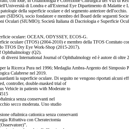
rato, con lode, in Oftalmologia e Correzione Chirurgica dei Vizi di Refra
dell'Università di Londra e all'External Eye Dipartimento di Malattie e
patologie della superficie oculare e del segmento anteriore dell'occhio.
culare (SIDSO), socio fondatore e membro del Board delle seguenti Soc
oni Oculari (SIUMIO); Società Italiana di Dacriologia e Superficie Oc
a superficie oculare: OCEAN, ODYSSEY, ECOS-G.
superficie oculare (TFOS) (2004-2010) e membro della TFOS Comitato con
econdo TFOS Dry Eye Work-Shop (2015-2017).
of Ophthalmology (Q2).
rd di diversi International Journal of Ophthalmology ed è autore di oltre 
ana per la Ricerca Pura nel 1996; Medaglia Ambra-Argento del Simposio
ogica Calabrese nel 2019.
guardanti la superficie oculare. Di seguito ne vengono riportati alcuni eff
 controller, double-masked trial of
 Vehicle in patients with Moderate to
14515
oftalmica senza conservanti nel
Occhio secco moderata. Uno studio
sione oftalmica cationica senza conservanti
rurgia Rifrattiva con Cheratectomia
(Osservatore)”.