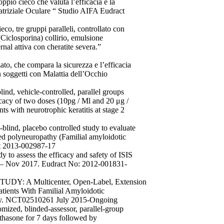
oppio cieco che valuta l’efficacia e la
catriziale Oculare “ Studio AIFA Eudract
co, tre gruppi paralleli, controllato con
Ciclosporina) collirio, emulsione
nal attiva con cheratite severa.”
ato, che compara la sicurezza e l’efficacia
soggetti con Malattia dell’Occhio
lind, vehicle-controlled, parallel groups
cacy of two doses (10pg / Ml and 20 μg /
s with neurotrophic keratitis at stage 2
lind, placebo controlled study to evaluate
ed polyneuropathy (Familial amyloidotic
t 2013-002987-17
y to assess the efficacy and safety of ISIS
3 – Nov 2017. Eudract No: 2012-001831-
: A Multicenter, Open-Label, Extension
atients With Familial Amyloidotic
udy. NCT02510261 July 2015-Ongoing
ized, blinded-assessor, parallel-group
thasone for 7 days followed by