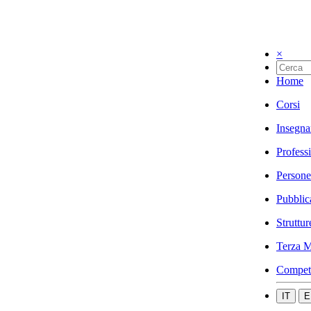
×
Home
Corsi
Insegna
Profess
Persone
Pubblic
Struttur
Terza M
Compet
IT
E