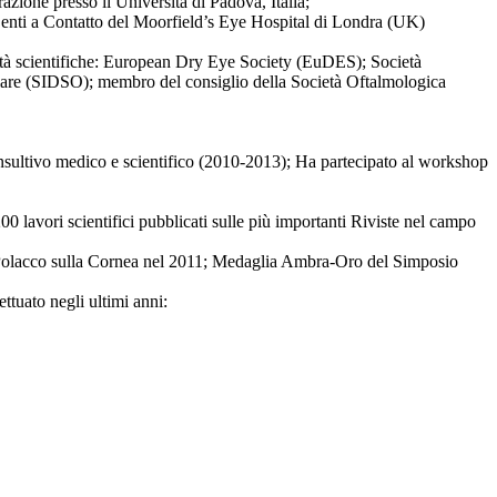
zione presso il Università di Padova, Italia;
 Lenti a Contatto del Moorfield’s Eye Hospital di Londra (UK)
ietà scientifiche: European Dry Eye Society (EuDES); Società
ulare (SIDSO); membro del consiglio della Società Oftalmologica
sultivo medico e scientifico (2010-2013); Ha partecipato al workshop
200 lavori scientifici pubblicati sulle più importanti Riviste nel campo
 Polacco sulla Cornea nel 2011; Medaglia Ambra-Oro del Simposio
ettuato negli ultimi anni: