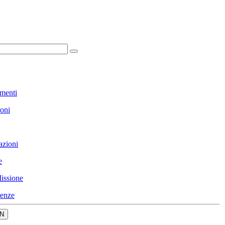
menti
ioni
azioni
e
issione
enze
N