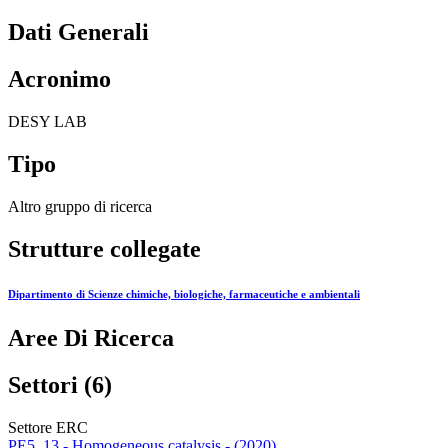
Dati Generali
Acronimo
DESY LAB
Tipo
Altro gruppo di ricerca
Strutture collegate
Dipartimento di Scienze chimiche, biologiche, farmaceutiche e ambientali
Aree Di Ricerca
Settori (6)
Settore ERC
PE5_13 - Homogeneous catalysis - (2020)