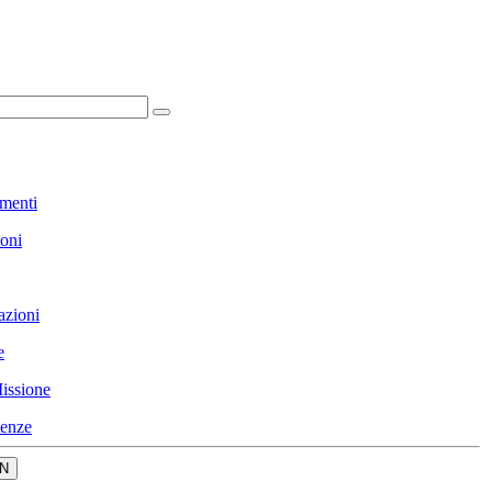
menti
ioni
azioni
e
issione
enze
N