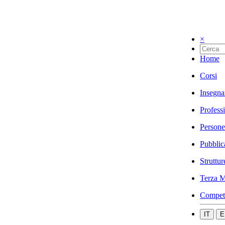
×
Home
Corsi
Insegna
Profess
Persone
Pubblic
Struttur
Terza M
Compet
IT
E