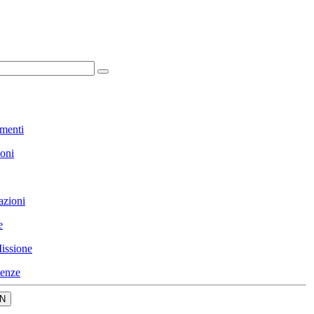
menti
ioni
azioni
e
issione
enze
N