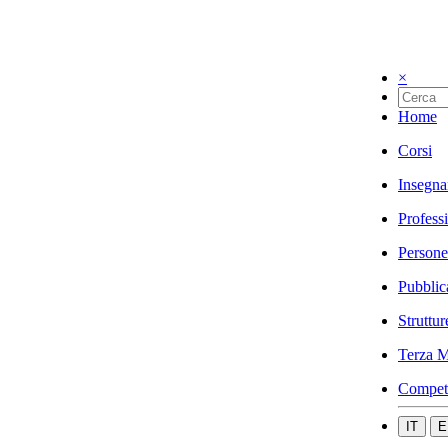
×
Home
Corsi
Insegna
Profess
Persone
Pubblic
Struttur
Terza M
Compet
IT
E