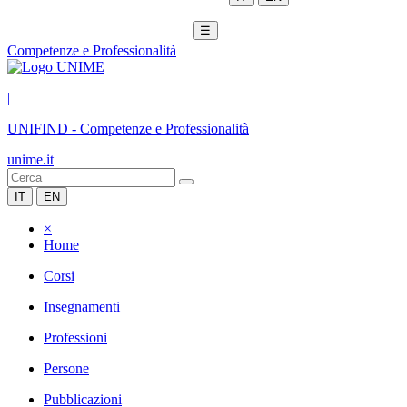
☰
Competenze e Professionalità
|
UNIFIND
-
Competenze e Professionalità
unime.it
IT
EN
×
Home
Corsi
Insegnamenti
Professioni
Persone
Pubblicazioni