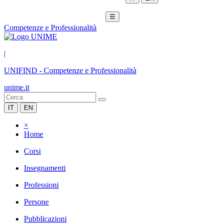
☰
Competenze e Professionalità
|
UNIFIND
-
Competenze e Professionalità
unime.it
IT
EN
×
Home
Corsi
Insegnamenti
Professioni
Persone
Pubblicazioni