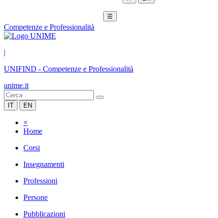
☰
Competenze e Professionalità
|
UNIFIND
-
Competenze e Professionalità
unime.it
IT
EN
×
Home
Corsi
Insegnamenti
Professioni
Persone
Pubblicazioni