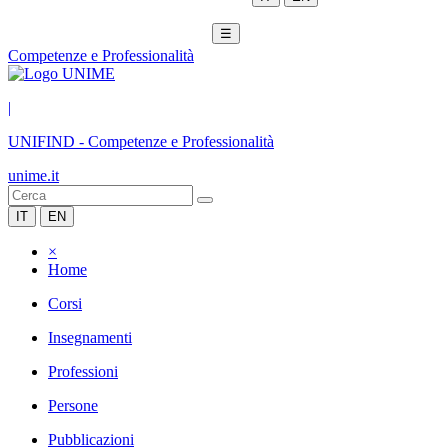
☰
Competenze e Professionalità
|
UNIFIND
-
Competenze e Professionalità
unime.it
IT
EN
×
Home
Corsi
Insegnamenti
Professioni
Persone
Pubblicazioni