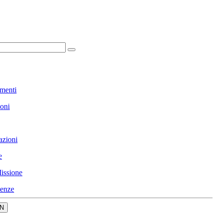
menti
ioni
azioni
e
issione
enze
N