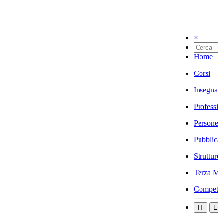
×
Home
Corsi
Insegna
Profess
Persone
Pubblic
Struttur
Terza M
Compet
IT
E