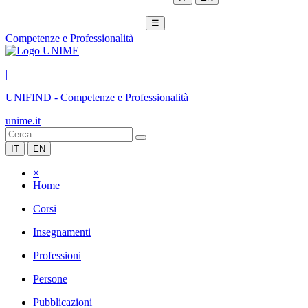
☰
Competenze e Professionalità
|
UNIFIND
-
Competenze e Professionalità
unime.it
IT
EN
×
Home
Corsi
Insegnamenti
Professioni
Persone
Pubblicazioni