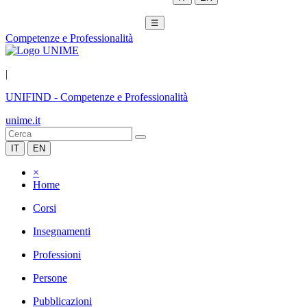
☰
Competenze e Professionalità
|
UNIFIND
-
Competenze e Professionalità
unime.it
IT
EN
×
Home
Corsi
Insegnamenti
Professioni
Persone
Pubblicazioni