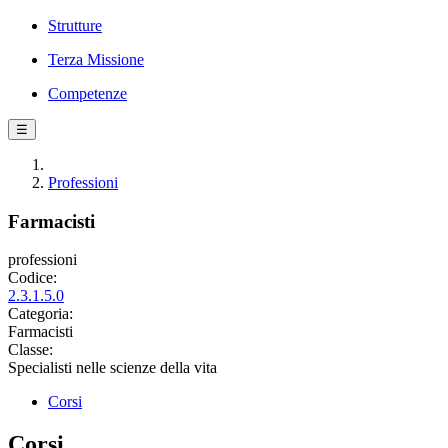
Strutture
Terza Missione
Competenze
☰
Professioni
Farmacisti
professioni
Codice:
2.3.1.5.0
Categoria:
Farmacisti
Classe:
Specialisti nelle scienze della vita
Corsi
Corsi