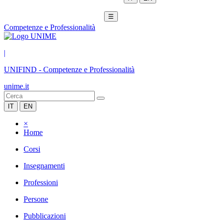
☰
Competenze e Professionalità
|
UNIFIND
-
Competenze e Professionalità
unime.it
IT
EN
×
Home
Corsi
Insegnamenti
Professioni
Persone
Pubblicazioni