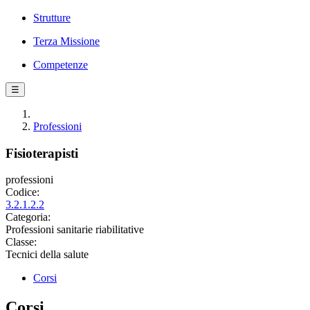
Strutture
Terza Missione
Competenze
☰
Professioni
Fisioterapisti
professioni
Codice:
3.2.1.2.2
Categoria:
Professioni sanitarie riabilitative
Classe:
Tecnici della salute
Corsi
Corsi