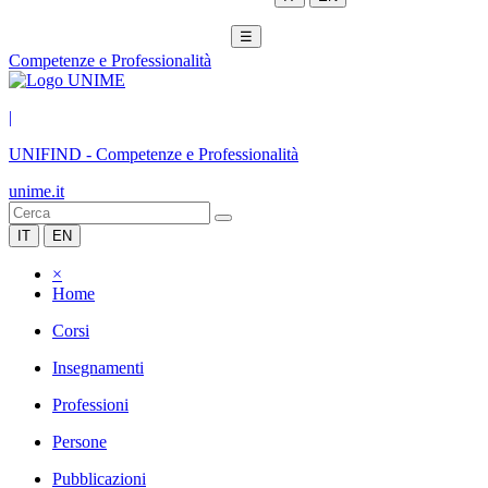
☰
Competenze e Professionalità
|
UNIFIND
-
Competenze e Professionalità
unime.it
IT
EN
×
Home
Corsi
Insegnamenti
Professioni
Persone
Pubblicazioni