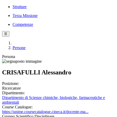
Strutture
Terza Missione
Competenze
☰
Persone
Persona
CRISAFULLI Alessandro
Posizione:
Ricercatore
Dipartimento:
Dipartimento di Scienze chimiche, biologiche, farmaceutiche e
ambientali
Course Catalogue:
https://unime.coursecatalogue.cineca.it/docente-ma...
Gruppo Scientifico Disciplinare