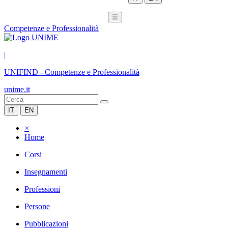
☰
Competenze e Professionalità
|
UNIFIND
-
Competenze e Professionalità
unime.it
IT
EN
×
Home
Corsi
Insegnamenti
Professioni
Persone
Pubblicazioni