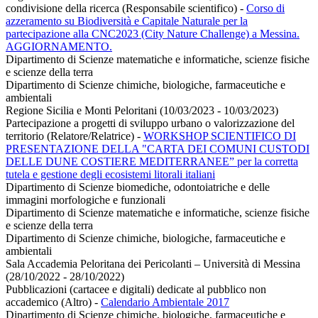
condivisione della ricerca (Responsabile scientifico)
-
Corso di
azzeramento su Biodiversità e Capitale Naturale per la
partecipazione alla CNC2023 (City Nature Challenge) a Messina.
AGGIORNAMENTO.
Dipartimento di Scienze matematiche e informatiche, scienze fisiche
e scienze della terra
Dipartimento di Scienze chimiche, biologiche, farmaceutiche e
ambientali
Regione Sicilia e Monti Peloritani (10/03/2023 - 10/03/2023)
Partecipazione a progetti di sviluppo urbano o valorizzazione del
territorio (Relatore/Relatrice)
-
WORKSHOP SCIENTIFICO DI
PRESENTAZIONE DELLA "CARTA DEI COMUNI CUSTODI
DELLE DUNE COSTIERE MEDITERRANEE” per la corretta
tutela e gestione degli ecosistemi litorali italiani
Dipartimento di Scienze biomediche, odontoiatriche e delle
immagini morfologiche e funzionali
Dipartimento di Scienze matematiche e informatiche, scienze fisiche
e scienze della terra
Dipartimento di Scienze chimiche, biologiche, farmaceutiche e
ambientali
Sala Accademia Peloritana dei Pericolanti – Università di Messina
(28/10/2022 - 28/10/2022)
Pubblicazioni (cartacee e digitali) dedicate al pubblico non
accademico (Altro)
-
Calendario Ambientale 2017
Dipartimento di Scienze chimiche, biologiche, farmaceutiche e