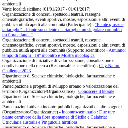
ambientali
Varie località siciliane (01/01/2017 - 01/01/2017)
Organizzazione di concerti, spettacoli teatrali, rassegne
cinematografiche, eventi sportivi, mostre, esposizioni e altri eventi di
pubblica utilità aperti alla comunità (Partecipante)
-
"Piante grasse e
tartarughe" - Piante succulente e tartarughe: un singolare connubio
tra flora e fauna”
Organizzazione di concerti, spettacoli teatrali, rassegne
cinematografiche, eventi sportivi, mostre, esposizioni e altri eventi di
pubblica utilità aperti alla comunità (Supporto scientifico)
-
Autunno:
tempo di funghi - 19° incontro e Mostra micologica
Organizzazione di iniziative di valorizzazione, consultazione e
condivisione della ricerca (Responsabile scientifico)
-
City Nature
Challenge 2023
Dipartimento di Scienze chimiche, biologiche, farmaceutiche e
ambientali
Partecipazione a progetti di sviluppo urbano o valorizzazione del
territorio (Organizzatore/Organizzatrice)
-
Conoscere il litorale
Dipartimento di Scienze chimiche, biologiche, farmaceutiche e
ambientali
Partecipazioni attive a incontri pubblici organizzati da altri soggetti
(Organizzatore/Organizzatrice)
-
Incontro-seminario : Due rare
piante carnivore della flora spontanea di Sicilia e Calabria:
Utricularia australis e Pinguicula hirtiflora
Dipartimento di Scienze chimiche, biologiche, farmaceutiche e