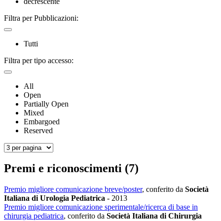
decrescente
Filtra per Pubblicazioni:
Tutti
Filtra per tipo accesso:
All
Open
Partially Open
Mixed
Embargoed
Reserved
Premi e riconoscimenti (7)
Premio migliore comunicazione breve/poster
, conferito da
Società
Italiana di Urologia Pediatrica
-
2013
Premio migliore comunicazione sperimentale/ricerca di base in
chirurgia pediatrica
, conferito da
Società Italiana di Chirurgia