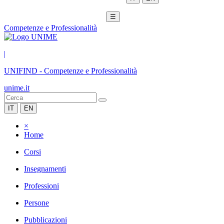
☰
Competenze e Professionalità
|
UNIFIND
-
Competenze e Professionalità
unime.it
IT
EN
×
Home
Corsi
Insegnamenti
Professioni
Persone
Pubblicazioni