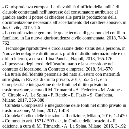
- Giurisprudenza europea. La rilevabilità d’ufficio della nullità di
clausole contrattuali nell’interesse del consumatore attribuisce al
giudice anche il potere di chiedere alle parti la produzione della
documentazione necessaria all’accertamento del carattere abusivo, in
Jus Civile, 2019, 1-6
- La coordinazione genitoriale quale tecnica di gestione del conflitto
familiare, in La nuova giurisprudenza civile commentata, 2018, 749-
762
- Tecnologie riproduttive e circolazione dello status della persona, in
Nuove tecnologie e diritti umani: profili di diritto internazionale e di
diritto interno, a cura di Lina Panella, Napoli, 2018, 165-176
- Il possesso degli eredi dell’usufruttuario e la successione nel
contratto di locazione, in Contratto e impresa, 2018, 541-570
- La tutela dell’identità personale del nato all'estero con maternità
surrogata, in Rivista di diritto privato, 2017, 553-571, e in
Complessità e integrazione delle fonti nel diritto privato in
trasformazione, a cura di M. Trimarchi - A. Federico - M. Astone -
C. Ciraolo - A. La Spina - F. Rende - E. Fazio - S. Carabetta,
Milano, 2017, 359-388
- Curatela Complessità e integrazione delle fonti nel diritto privato in
trasformazione, Milano, 2017, 1-458
- Curatela Codice delle locazioni - II edizione, Milano, 2016, 1-1420
- Commento artt. 1571-1593 c.c., in Codice delle locazioni - II
edizione, a cura di M. Trimarchi - A. La Spina, Milano, 2016, 3-192