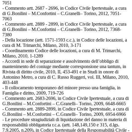
7051
- Commento artt. 2687 - 2696, in Codice Civile Ipertestuale, a cura
di G.Bonilini – M.Confortini – C.Granelli– Torino, 2012, 7051-
7063
- Commento artt. 2889 - 2899, in Codice Civile Ipertestuale, a cura
di G.Bonilini – M.Confortini – C.Granelli– Torino, 2012, 7368-
7380
- Della locazione (artt. 1571-1593 c.c.), in Codice delle locazioni, a
cura di M. Trimarchi, Milano, 2010, 3-171
- Coordinamento Codice delle locazioni, a cura di M. Trimarchi,
Milano, 2010, 1-1289
- Accordi in sede di separazione e assolvimento dell’obbligo di
mantenimento del coniuge mediante corresponsione una tantum, in
Rivista di diritto civile, 2010, II, 453-491 e in Studi in onore di
Antonino Metro, a cura di C. Russo Ruggeri, vol. III, Milano, 2010,
403-448
- Il collocamento temporaneo del minore presso una famiglia, in
Famiglia e diritto, 2009, 719-726
- Commento artt. 2683-2696, in Codice Civile Ipertestuale, a cura di
G.Bonilini – M.Confortini – C.Granelli– Torino, 2009, 6648-6665
- Commento artt. 2889-2899, in Codice Civile Ipertestuale, a cura di
G.Bonilini – M.Confortini – C.Granelli– Torino, 2009, 6954-6966
- Le procedure stragiudiziali di liquidazione del danno in materia di
responsabilità obbligatoria r.c.a. (artt. 148,149,150 e 315, d.lgs.
7.9.2005, n.209), in Codice Ipertestuale della Responsabilità Civile -