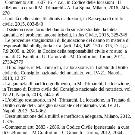
- Commento artt. 1607-1614 c.c., in Codice delle locazioni - II
edizione, a cura di M. Trimarchi - A. La Spina, Milano, 2016, 245-
270
- Unicità dello status filiationis e adozioni, in Rassegna di diritto
civile, 2015, 803-840
- Il sistema risarcitorio del danno da sinistro stradale: la tutela
garantita e i problemi ancora irrisolti, in Jus Civile, 2015, 325-345
- Le procedure stragiudiziali di liquidazione del danno in materia di
responsabilità obbligatoria r.c.a. (artt. 148, 149, 150 e 315, D. Lgs.
7.9.2005, n. 209), in Codice della responsabilità civile e rc auto, a
cura di G. Bonilini - U. Carnevali - M. Confortini, Torino, 2015,
2739-2779
- Il tipo legale, in M. Trimarchi, La locazione, in Trattato di Diritto
civile del Consiglio nazionale del notariato, vol. IV-21, Napoli,
2013, 12-27
- La garanzia di pacifico godimento, in M. Trimarchi, La locazione,
in Trattato di Diritto civile del Consiglio nazionale del notariato, vol.
IV-21, Napoli, 2013, 244-259
- L'obbligo restitutorio, in M. Trimarchi, La locazione, in Trattato di
Diritto civile del Consiglio nazionale del notariato, vol. IV-21,
Napoli, 2013, 343-362
- Destrutturazione della nullità e inefficacia adeguata, Milano, 2012,
1-376
- Commento artt. 2683 - 2686, in Codice Civile Ipertestuale, a cura
di G.Bonilini – M.Confortini – C.Granelli– Torino, 2012, 7044-