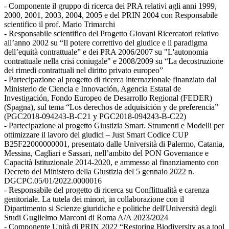
- Componente il gruppo di ricerca dei PRA relativi agli anni 1999,
2000, 2001, 2003, 2004, 2005 e del PRIN 2004 con Responsabile
scientifico il prof. Mario Trimarchi
- Responsabile scientifico del Progetto Giovani Ricercatori relativo
all’anno 2002 su “Il potere correttivo del giudice e il paradigma
dell’equità contrattuale” e dei PRA 2006/2007 su "L'autonomia
contrattuale nella crisi coniugale" e 2008/2009 su “La decostruzione
dei rimedi contrattuali nel diritto privato europeo”
- Partecipazione al progetto di ricerca internazionale finanziato dal
Ministerio de Ciencia e Innovación, Agencia Estatal de
Investigación, Fondo Europeo de Desarrollo Regional (FEDER)
(Spagna), sul tema “Los derechos de adquisición y de preferencia”
(PGC2018-094243-B-C21 y PGC2018-094243-B-C22)
- Partecipazione al progetto Giustizia Smart. Strumenti e Modelli per
ottimizzare il lavoro dei giudici – Just Smart Codice CUP
B25F22000000001, presentato dalle Università di Palermo, Catania,
Messina, Cagliari e Sassari, nell’ambito del PON Governance e
Capacità Istituzionale 2014-2020, e ammesso al finanziamento con
Decreto del Ministero della Giustizia del 5 gennaio 2022 n.
DGCPC.05/01/2022.0000016
- Responsabile del progetto di ricerca su Conflittualità e carenza
genitoriale. La tutela dei minori, in collaborazione con il
Dipartimento si Scienze giuridiche e politiche dell'Università degli
Studi Guglielmo Marconi di Roma A/A 2023/2024
- Componente Unità di PRIN 2022 “Restoring Biodiversity as a tool