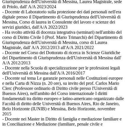
Giurisprudenza dell'Università di Messina, Laurea Magistrale, sede
di Priolo, dall' A/A 2023/2024
- Docente di Laboratorio sulla protezione dei dati personali nell'era
digitale presso il Dipartimento di Giurisprudenza dell'Università di
Messina, Corso di laurea in Consulente del lavoro e scienze dei
servizi giuridici, dall'A/A 2022/2023
- Ha svolto attività di docenza integrativa (seminari) nell'ambito del
corso di Diritto Civile I (Prof. Mario Trimarchi) del Dipartimento di
Giurisprudenza dell'Università di Messina, corso di Laurea
Magistrale, dall' A/A 2012/2013 all'A/A 2021/2022
- Docente nel Corso del Dottorato di ricerca in Scienze Giuridiche
del Dipartimento di Giurisprudenza dell'Università di Messina dall'
A/A 2012/2013
- Docente nella Scuola di specializzazione per le professioni legali
dell'Università di Messina dall'A/A 2016/2017
- Docente sul tema Le garanzie personali nelle Costituzioni europee
e nella Carta di Nizza (n. 20 ore), su invito del prof. Carlos Mario
Clerc (Professore ordinario di Diritto civile presso l'Università di
Buenos Aires), nell'ambito del Corso internazionale I diritti
fondamentali tra diritto europeo e latino-americano organizzato dalle
Facoltà di diritto delle Università di Buenos Aires, Rio de Janeiro,
Belo Horizonte (IUNIB) e Messina, Belo Horizonte, novembre
2015
- Docente nei Master in Diritto di famiglia e mediazione familiare e
in Conciliazione e Mediazione (familiare, penale civile e