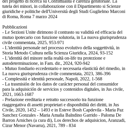
del progetto di ricerca su Conflittualità e carenza genitoriale. La
tutela dei minori, in collaborazione con il Dipartimento si Scienze
giuridiche e politiche dell'Università degli Studi Guglielmo Marconi
di Roma, Roma 7 marzo 2024
Pubblicazioni
- Le Sezioni Unite dirimono il contrasto su validità ed efficacia del
mutuo ipotecario con funzione solutoria, in La nuova giurisprudenza
civile commentata, 2025, 953-971
- L'identità personale nel processo evolutivo della soggettività, in
Storia Metodo Cultura nella Scienza Giuridica, 2024, 93-152
- L’identità del minore nella realtà on-life tra protezione e
autodeterminazione, in Fam. dir., 2024, 920-942
- Mutuo fondiario eccedentario e necessaria elasticità del rimedio, in
La nuova giurisprudenza civile commentata, 2023, 386-396
- Complessità e identità personale, Napoli, 2022, 1-568
- La trasmisión de los datos de carácter personal del consumidor
para la adquisición de servicios y contenidos digitales, in Jus civile,
2021, 1663-1687
- Prelazione ereditaria e retratto successorio tra funzione
riaggregativa di assetti proprietari e disponibilità dei diritti, in Jus
Civile, 2020, 1452 – 1493 e in Esteve Bosh Capdevila - Maria Paz
Sanchez Gonzales - Maria Amalia Balndino Garrido - Paloma De
Barron Arniches (a cura di), Los derechos de adquisicion, Aranzadi,
Cizur Menor (Navarra), 2021, 789 - 834