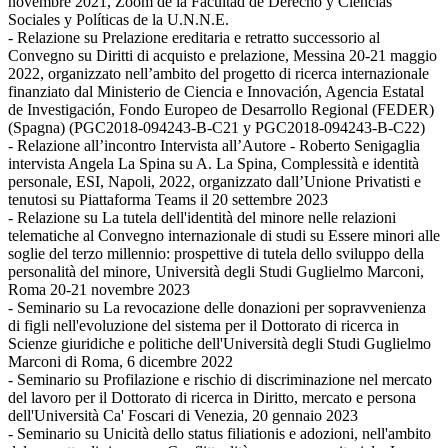
novembre 2021, Zoom de la Facultad de Derecho y Ciencias
Sociales y Políticas de la U.N.N.E.
- Relazione su Prelazione ereditaria e retratto successorio al
Convegno su Diritti di acquisto e prelazione, Messina 20-21 maggio
2022, organizzato nell’ambito del progetto di ricerca internazionale
finanziato dal Ministerio de Ciencia e Innovación, Agencia Estatal
de Investigación, Fondo Europeo de Desarrollo Regional (FEDER)
(Spagna) (PGC2018-094243-B-C21 y PGC2018-094243-B-C22)
- Relazione all’incontro Intervista all’Autore - Roberto Senigaglia
intervista Angela La Spina su A. La Spina, Complessità e identità
personale, ESI, Napoli, 2022, organizzato dall’Unione Privatisti e
tenutosi su Piattaforma Teams il 20 settembre 2023
- Relazione su La tutela dell'identità del minore nelle relazioni
telematiche al Convegno internazionale di studi su Essere minori alle
soglie del terzo millennio: prospettive di tutela dello sviluppo della
personalità del minore, Università degli Studi Guglielmo Marconi,
Roma 20-21 novembre 2023
- Seminario su La revocazione delle donazioni per sopravvenienza
di figli nell'evoluzione del sistema per il Dottorato di ricerca in
Scienze giuridiche e politiche dell'Università degli Studi Guglielmo
Marconi di Roma, 6 dicembre 2022
- Seminario su Profilazione e rischio di discriminazione nel mercato
del lavoro per il Dottorato di ricerca in Diritto, mercato e persona
dell'Università Ca' Foscari di Venezia, 20 gennaio 2023
- Seminario su Unicità dello status filiationis e adozioni, nell'ambito