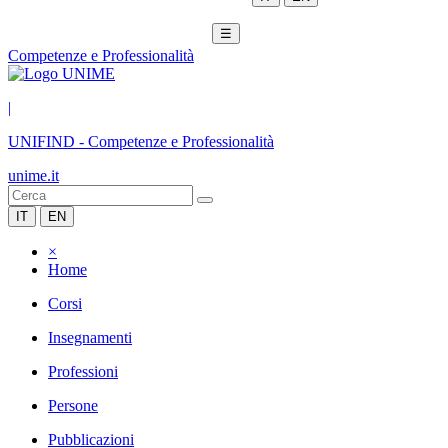
☰
Competenze e Professionalità
|
UNIFIND
-
Competenze e Professionalità
unime.it
IT
EN
×
Home
Corsi
Insegnamenti
Professioni
Persone
Pubblicazioni