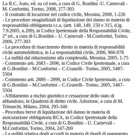
La R.C. Auto, ed. su cd rom, a cura di G. Bonilini -U. Carnevali -
M. Confortini, Torino, 2008, 277-303
- Il contratto di locazione nel codice civile, Messina, 2008, 1-226
- Le procedure stragiudiziali di liquidazione del danno in materia di
responsabilità obbligatoria r.c.a. (artt. 148, 149, 150 e 315, d.lg.
7.9.2005, n.209), in Codice Ipertestuale della Responsabilità Civile,
2° ed., a cura di G.Bonilini – U. Carnevali - M.Confortini, Torino,
2006, 277-303
- La procedura di risarcimento diretto in materia di responsabilità
civile automobilistica, in La responsabilità civile, 2006, 966-978
- La nullità dal riduzionismo alla complessità, Messina, 2005, 1-75
- Commento artt. 2683 - 2696, in Codice Civile Ipertestuale, a cura
di G.Bonilini – M.Confortini – C.Granelli– Torino, 2005, 5487-
5504
- Commento artt. 2889 – 2899, in Codice Civile Ipertestuale, a cura
di G.Bonilini – M.Confortini – C.Granelli– Torino, 2005, 5487-
5504
- Affidamento a rischio giuridico e cessazione dello stato di
abbandono, in Quaderni di diritto civile. Adozione, a cura di M.
Trimarchi, Milano, 2004, 295-340
- Procedura breve di liquidazione del danno in materia di
assicurazione obbligatoria RCA, in Codice Ipertestuale della
Responsabilità Civile, a cura di G.Bonilini – U. Carnevali -
M.Confortini, Torino, 2004, 247-269
- La nullità relativa degli accordi in materia di ritardi di pagamento