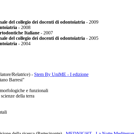
le del collegio dei docenti di odontoiatria
-
2009
ntoiatria
-
2008
todontiche Italiane
-
2007
le del collegio dei docenti di odontoiatria
-
2005
ntoiatria
-
2004
latore/Relatrice)
-
Stem By UniME - I edizione
tano Barresi"
morfologiche e funzionali
scienze della terra
tali
isione della ricerca (Partecipante)
-
MEDNIGHT - La Notte Mediterranea 