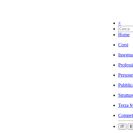
×
Home
Corsi
Insegna
Profess
Persone
Pubblic
Struttur
Terza M
Compet
IT
E