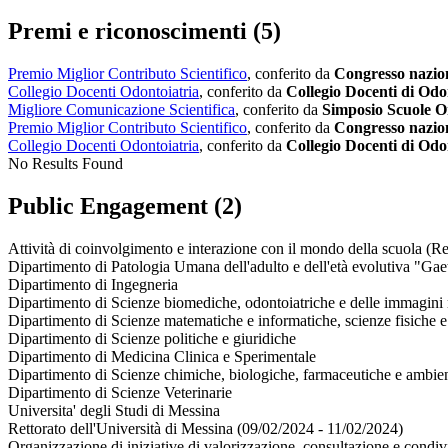
Premi e riconoscimenti (5)
Premio Miglior Contributo Scientifico
, conferito da
Congresso naziona
Collegio Docenti Odontoiatria
, conferito da
Collegio Docenti di Odo
Migliore Comunicazione Scientifica
, conferito da
Simposio Scuole Or
Premio Miglior Contributo Scientifico
, conferito da
Congresso naziona
Collegio Docenti Odontoiatria
, conferito da
Collegio Docenti di Odo
No Results Found
Public Engagement (2)
Attività di coinvolgimento e interazione con il mondo della scuola (Re
Dipartimento di Patologia Umana dell'adulto e dell'età evolutiva "Gae
Dipartimento di Ingegneria
Dipartimento di Scienze biomediche, odontoiatriche e delle immagini 
Dipartimento di Scienze matematiche e informatiche, scienze fisiche e 
Dipartimento di Scienze politiche e giuridiche
Dipartimento di Medicina Clinica e Sperimentale
Dipartimento di Scienze chimiche, biologiche, farmaceutiche e ambien
Dipartimento di Scienze Veterinarie
Universita' degli Studi di Messina
Rettorato dell'Università di Messina (09/02/2024 - 11/02/2024)
Organizzazione di iniziative di valorizzazione, consultazione e condiv