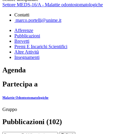
Settore MEDS-16/A - Malattie odontostomatologiche
Contatti
marco.portelli@unime.it
Afferenze
Pubblicazioni
Brevetti
Premi E Incarichi Scientifici
Altre Attività
Insegnamenti
Agenda
Partecipa a
Malattie Odontostomatologiche
Gruppo
Pubblicazioni (102)