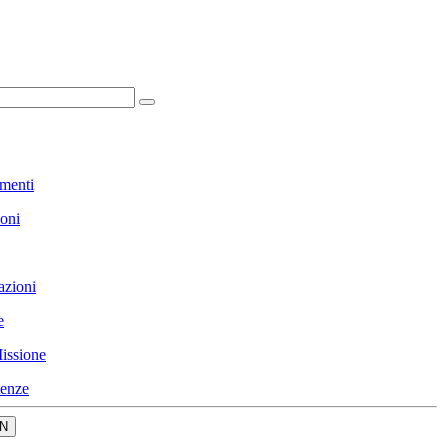
menti
ioni
azioni
e
issione
enze
N