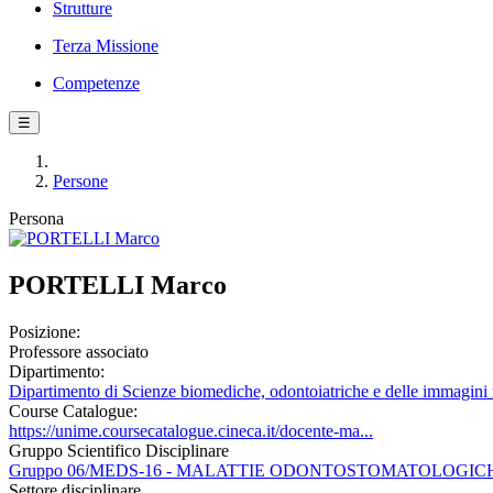
Strutture
Terza Missione
Competenze
☰
Persone
Persona
PORTELLI Marco
Posizione:
Professore associato
Dipartimento:
Dipartimento di Scienze biomediche, odontoiatriche e delle immagini 
Course Catalogue:
https://unime.coursecatalogue.cineca.it/docente-ma...
Gruppo Scientifico Disciplinare
Gruppo 06/MEDS-16 - MALATTIE ODONTOSTOMATOLOGIC
Settore disciplinare