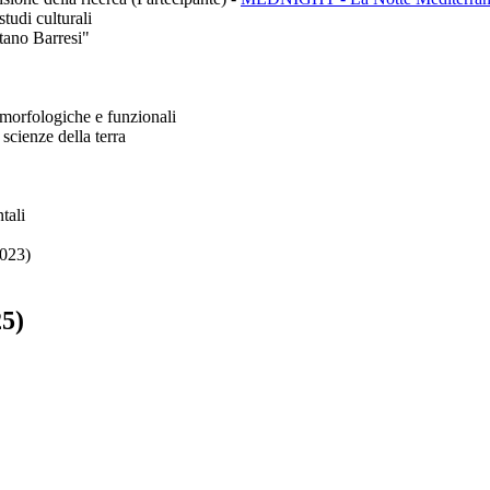
tudi culturali
tano Barresi"
morfologiche e funzionali
scienze della terra
tali
2023)
25)