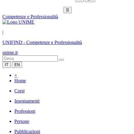
☰
Competenze e Professionalità
|
UNIFIND
-
Competenze e Professionalità
unime.it
IT
EN
×
Home
Corsi
Insegnamenti
Professioni
Persone
Pubblicazioni