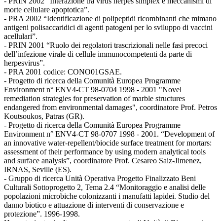
- PRIN 2002 “Interazione tra virus herpes simplex e meccanismi di
morte cellulare apoptotica”.
- PRA 2002 “Identificazione di polipeptidi ricombinanti che mimano
antigeni polisaccaridici di agenti patogeni per lo sviluppo di vaccini
acellulari”.
- PRIN 2001 “Ruolo dei regolatori trascrizionali nelle fasi precoci
dell’infezione virale di cellule immunocompetenti da parte di
herpesvirus”.
- PRA 2001 codice: CONO01GSAE.
- Progetto di ricerca della Comunità Europea Programme
Environment n° ENV4-CT 98-0704 1998 - 2001 "Novel
remediation strategies for preservation of marble structures
endangered from environmental damages", coordinatore Prof. Petros
Koutsoukos, Patras (GR).
- Progetto di ricerca della Comunità Europea Programme
Environment n° ENV4-CT 98-0707 1998 - 2001. “Development of
an innovative water-repellent/biocide surface treatment for mortars:
assessment of their performance by using modern analytical tools
and surface analysis”, coordinatore Prof. Cesareo Saiz-Jimenez,
IRNAS, Seville (ES).
- Gruppo di ricerca Unità Operativa Progetto Finalizzato Beni
Culturali Sottoprogetto 2, Tema 2.4 “Monitoraggio e analisi delle
popolazioni microbiche colonizzanti i manufatti lapidei. Studio del
danno biotico e attuazione di interventi di conservazione e
protezione”. 1996-1998.