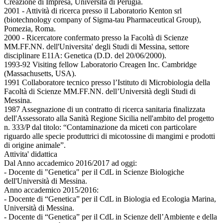
Creazione di Impresa, Università di Perugia.
2001 - Attività di ricerca presso il Laboratorio Kenton srl
(biotechnology company of Sigma-tau Pharmaceutical Group),
Pomezia, Roma.
2000 - Ricercatore confermato presso la Facoltà di Scienze
MM.FF.NN. dell'Universita' degli Studi di Messina, settore
disciplinare E11A: Genetica (D.D. del 20/06/2000).
1993-92 Visiting fellow Laboratorio Creagen Inc. Cambridge
(Massachusetts, USA).
1991 Collaboratore tecnico presso l’Istituto di Microbiologia della
Facoltà di Scienze MM.FF.NN. dell’Università degli Studi di
Messina.
1987 Assegnazione di un contratto di ricerca sanitaria finalizzata
dell'Assessorato alla Sanità Regione Sicilia nell'ambito del progetto
n. 333/P dal titolo: “Contaminazione da miceti con particolare
riguardo alle specie produttrici di micotossine di mangimi e prodotti
di origine animale”.
Attivita' didattica
Dal Anno accademico 2016/2017 ad oggi:
- Docente di "Genetica" per il CdL in Scienze Biologiche
dell'Università di Messina.
Anno accademico 2015/2016:
- Docente di “Genetica” per il CdL in Biologia ed Ecologia Marina,
Università di Messina.
- Docente di “Genetica” per il CdL in Scienze dell’Ambiente e della