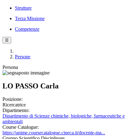
Strutture
Terza Missione
Competenze
☰
Persone
Persona
LO PASSO Carla
Posizione:
Ricercatrice
Dipartimento:
Dipartimento di Scienze chimiche, biologiche, farmaceutiche e
ambientali
Course Catalogue:
https://unime.coursecatalogue.cineca.it/docente-ma...
Gruppo Scientifico Disciplinare