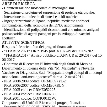
AREE DI RICERCA
- Caratterizzazione molecolare di microrganismi.
- Secrezione di proteine ed espressione di proteine eterologhe.
- Interazione tra molecole di sintesi e acidi nucleici.
- Ingegnerizzazione di ligandi peptidici mediante approcci
combinatoriali della tecnologia del DNA ricombinante.
- Identificazione di polipeptidi ricombinanti che mimano antigeni
polisaccaridici di agenti patogeni per lo sviluppo di vaccini
acellulari.
ATTIVITA' SCIENTIFICA
Responsabile scientifico dei progetti finanziati:
- "FFABRA2021” DR n.1945 prot. n.107249 del 09/09/2021.
- "FFABRA2017” Avviso pubblico di ANVUR n. 20/2017 del 15-
06-2017.
- Contratto di Ricerca tra l’Università degli Studi di Messina
Dipartimento di Scienze della Vita “M. Malpighi”, e Novartis
Vaccines & Diagnostics S.r.l. “Mappatura degli epitopi di anticorpi
monoclonali anti-meningococco” durata 12 mesi 2011.
- PRA 2008/2009 codice: ORME097YB2.
- PRA 2006/2007 codice: ORME0739JN.
- PRA 2005 codice: ORME052225.
- PRA 2004 codice: ORME040230.
- PRA 2001 codice: CONO01JZWJ.
Componente di Unità di Ricerca dei progetti finanziati:
- Progetto PON 02-00451-3362185 - Progetto di ricerca