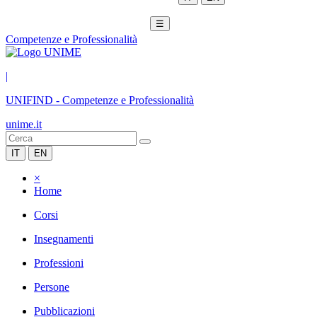
☰
Competenze e Professionalità
|
UNIFIND
-
Competenze e Professionalità
unime.it
IT
EN
×
Home
Corsi
Insegnamenti
Professioni
Persone
Pubblicazioni