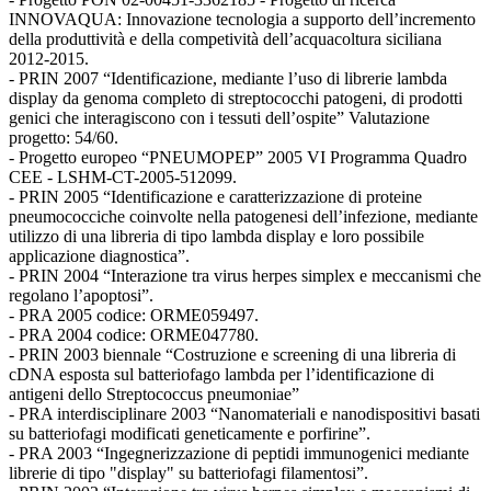
INNOVAQUA: Innovazione tecnologia a supporto dell’incremento
della produttività e della competività dell’acquacoltura siciliana
2012-2015.
- PRIN 2007 “Identificazione, mediante l’uso di librerie lambda
display da genoma completo di streptococchi patogeni, di prodotti
genici che interagiscono con i tessuti dell’ospite” Valutazione
progetto: 54/60.
- Progetto europeo “PNEUMOPEP” 2005 VI Programma Quadro
CEE - LSHM-CT-2005-512099.
- PRIN 2005 “Identificazione e caratterizzazione di proteine
pneumococciche coinvolte nella patogenesi dell’infezione, mediante
utilizzo di una libreria di tipo lambda display e loro possibile
applicazione diagnostica”.
- PRIN 2004 “Interazione tra virus herpes simplex e meccanismi che
regolano l’apoptosi”.
- PRA 2005 codice: ORME059497.
- PRA 2004 codice: ORME047780.
- PRIN 2003 biennale “Costruzione e screening di una libreria di
cDNA esposta sul batteriofago lambda per l’identificazione di
antigeni dello Streptococcus pneumoniae”
- PRA interdisciplinare 2003 “Nanomateriali e nanodispositivi basati
su batteriofagi modificati geneticamente e porfirine”.
- PRA 2003 “Ingegnerizzazione di peptidi immunogenici mediante
librerie di tipo "display" su batteriofagi filamentosi”.