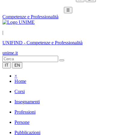
☰
Competenze e Professionalità
|
UNIFIND
-
Competenze e Professionalità
unime.it
IT
EN
×
Home
Corsi
Insegnamenti
Professioni
Persone
Pubblicazioni