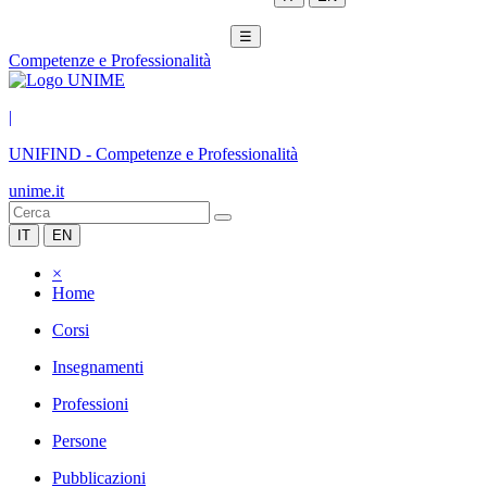
☰
Competenze e Professionalità
|
UNIFIND
-
Competenze e Professionalità
unime.it
IT
EN
×
Home
Corsi
Insegnamenti
Professioni
Persone
Pubblicazioni