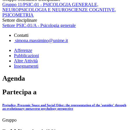
Gruppo 11/PSIC-01 - PSICOLOGIA GENERALE,
NEUROPSICOLOGIA E NEUROSCIENZE COGNITIVE,
PSICOMETRIA
Settore disciplinare
Settore PSIC-01/A - Psicologia generale
Contatti
simona.massimino@unime.it
Afferenze
Pubblicazioni
Altre Attività
Insegnamenti
Agenda
Partecipa a
Prejudice, Proxemic Space and Social Odor: the representation of the 'outsider' through
an evolutionary-metaverse psychology perspective
Gruppo