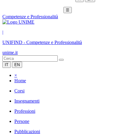
☰
Competenze e Professionalità
|
UNIFIND
-
Competenze e Professionalità
unime.it
IT
EN
×
Home
Corsi
Insegnamenti
Professioni
Persone
Pubblicazioni