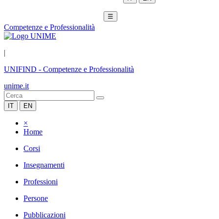
☰
Competenze e Professionalità
|
UNIFIND
-
Competenze e Professionalità
unime.it
IT
EN
×
Home
Corsi
Insegnamenti
Professioni
Persone
Pubblicazioni