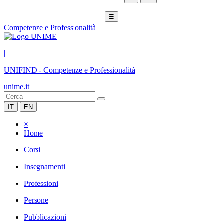
☰
Competenze e Professionalità
|
UNIFIND
-
Competenze e Professionalità
unime.it
IT
EN
×
Home
Corsi
Insegnamenti
Professioni
Persone
Pubblicazioni