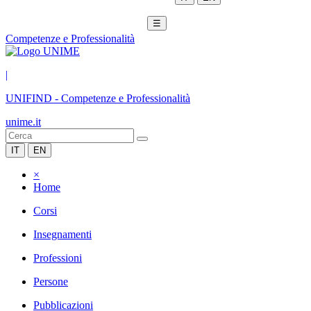
☰
Competenze e Professionalità
|
UNIFIND
-
Competenze e Professionalità
unime.it
IT
EN
×
Home
Corsi
Insegnamenti
Professioni
Persone
Pubblicazioni