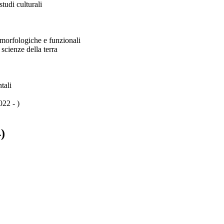
tudi culturali
morfologiche e funzionali
scienze della terra
tali
022 - )
)