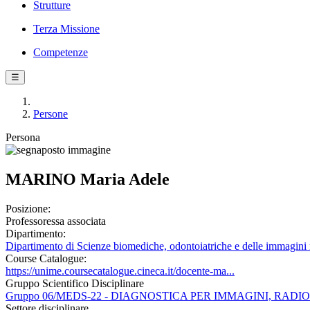
Strutture
Terza Missione
Competenze
☰
Persone
Persona
MARINO Maria Adele
Posizione:
Professoressa associata
Dipartimento:
Dipartimento di Scienze biomediche, odontoiatriche e delle immagini 
Course Catalogue:
https://unime.coursecatalogue.cineca.it/docente-ma...
Gruppo Scientifico Disciplinare
Gruppo 06/MEDS-22 - DIAGNOSTICA PER IMMAGINI, RA
Settore disciplinare