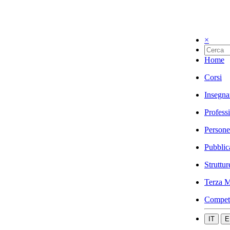
×
Home
Corsi
Insegna
Profess
Persone
Pubblic
Struttur
Terza M
Compet
IT
E