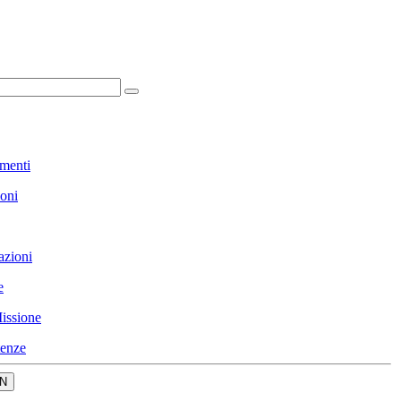
menti
ioni
azioni
e
issione
enze
N