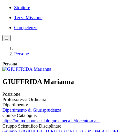
Strutture
Terza Missione
Competenze
☰
Persone
Persona
GIUFFRIDA Marianna
Posizione:
Professoressa Ordinaria
Dipartimento:
Dipartimento di Giurisprudenza
Course Catalogue:
https://unime.coursecatalogue.cineca.it/docente-ma...
Gruppo Scientifico Disciplinare
Gruppo 12/GIUR-03 - DIRITTO DELL'ECONOMIA E DEI