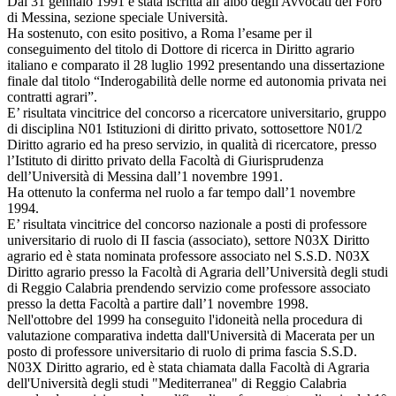
Dal 31 gennaio 1991 è stata iscritta all’albo degli Avvocati del Foro
di Messina, sezione speciale Università.
Ha sostenuto, con esito positivo, a Roma l’esame per il
conseguimento del titolo di Dottore di ricerca in Diritto agrario
italiano e comparato il 28 luglio 1992 presentando una dissertazione
finale dal titolo “Inderogabilità delle norme ed autonomia privata nei
contratti agrari”.
E’ risultata vincitrice del concorso a ricercatore universitario, gruppo
di disciplina N01 Istituzioni di diritto privato, sottosettore N01/2
Diritto agrario ed ha preso servizio, in qualità di ricercatore, presso
l’Istituto di diritto privato della Facoltà di Giurisprudenza
dell’Università di Messina dall’1 novembre 1991.
Ha ottenuto la conferma nel ruolo a far tempo dall’1 novembre
1994.
E’ risultata vincitrice del concorso nazionale a posti di professore
universitario di ruolo di II fascia (associato), settore N03X Diritto
agrario ed è stata nominata professore associato nel S.S.D. N03X
Diritto agrario presso la Facoltà di Agraria dell’Università degli studi
di Reggio Calabria prendendo servizio come professore associato
presso la detta Facoltà a partire dall’1 novembre 1998.
Nell'ottobre del 1999 ha conseguito l'idoneità nella procedura di
valutazione comparativa indetta dall'Università di Macerata per un
posto di professore universitario di ruolo di prima fascia S.S.D.
N03X Diritto agrario, ed è stata chiamata dalla Facoltà di Agraria
dell'Università degli studi "Mediterranea" di Reggio Calabria