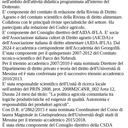
nell'ambito dell'attività didattica programmata all'interno del
Dottorato.
E' componente del comitato di redazione della Rivista di Diritto
Agrario e del comitato scientifico della Rivista di diritto alimentare.
Collabora con le principali riviste specialistiche del settore. Ha
partecipato alla redazione del Codice agricolo.
E' componente del Consiglio direttivo dell'AIDA-IFLA. E' socia
dell'Associazione italiana cultori di Diritto agrario (AICDA) e
dell'Associazione italiana di diritto alimentare (AIDA-IFLA). Dal
2024 è accademica corrispondente dell'Accademia dei Georgofili.
E'stata componente per il quinquennio 2007-2012 del Comitato
tecnico-scientifico del Parco dei Nebrodi.
Per il triennio accademico 2007/2010 è stata nominata Direttore del
Dipartimento di diritto privato e teoria del diritto dell'Università di
Messina ed è stata confermata per il successivo triennio accademico
2010/2013.
E' stata responsabile scientifico dell'Unità di ricerca locale
nell'ambito del PRIN 2008, prot. 2008M2C4NR_002 Area 12,
Durata 24 mesi dal titolo: "La politica agricola comunitaria tra
logiche produttivistiche ed esigenze di qualità. Autonomia e
responsabilità dei produttori agricoli".
Con D.R. n°2862/2015 è stata nominata Coordinatore del Corso di
laurea Magistrale in Giurisprudenza dell'Università degli studi di
Messina per il triennio accademico 2015/2018.
É stata eletta componente del Consiglio direttivo della CSDA