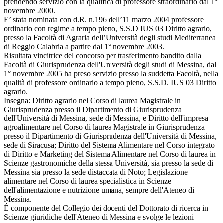
prendendo servizio con la qualifica di professore straordinario dal 1°
novembre 2000.
E’ stata nominata con d.R. n.196 dell’11 marzo 2004 professore
ordinario con regime a tempo pieno, S.S.D IUS 03 Diritto agrario,
presso la Facoltà di Agraria dell’Università degli studi Mediterranea
di Reggio Calabria a partire dal 1° novembre 2003.
Risultata vincitrice del concorso per trasferimento bandito dalla
Facoltà di Giurisprudenza dell'Università degli studi di Messina, dal
1° novembre 2005 ha preso servizio presso la suddetta Facoltà, nella
qualità di professore ordinario a tempo pieno, S.S.D. IUS 03 Diritto
agrario.
Insegna: Diritto agrario nel Corso di laurea Magistrale in
Giurisprudenza presso il Dipartimento di Giurisprudenza
dell'Università di Messina, sede di Messina, e Diritto dell'impresa
agroalimentare nel Corso di laurea Magistrale in Giurisprudenza
presso il Dipartimento di Giurisprudenza dell'Università di Messina,
sede di Siracusa; Diritto del Sistema Alimentare nel Corso integrato
di Diritto e Marketing del Sistema Alimentare nel Corso di laurea in
Scienze gastronomiche della stessa Università, sia presso la sede di
Messina sia presso la sede distaccata di Noto; Legislazione
alimentare nel Corso di laurea specialistica in Scienze
dell'alimentazione e nutrizione umana, sempre dell'Ateneo di
Messina.
É componente del Collegio dei docenti del Dottorato di ricerca in
Scienze giuridiche dell'Ateneo di Messina e svolge le lezioni