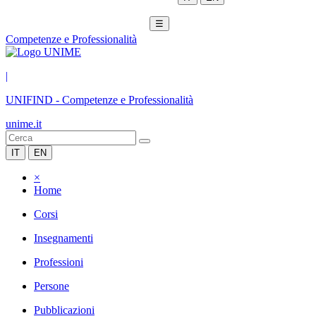
☰
Competenze e Professionalità
|
UNIFIND
-
Competenze e Professionalità
unime.it
IT
EN
×
Home
Corsi
Insegnamenti
Professioni
Persone
Pubblicazioni