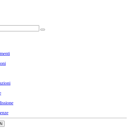
menti
ioni
azioni
e
issione
enze
N