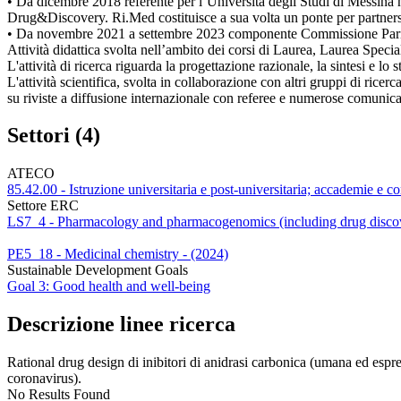
• Da dicembre 2018 referente per l’Università degli Studi di Messin
Drug&Discovery. Ri.Med costituisce a sua volta un ponte per partne
• Da novembre 2021 a settembre 2023 componente Commissione Parite
Attività didattica svolta nell’ambito dei corsi di Laurea, Laurea Specia
L'attività di ricerca riguarda la progettazione razionale, la sintesi e lo 
L'attività scientifica, svolta in collaborazione con altri gruppi di ric
su riviste a diffusione internazionale con referee e numerose comunica
Settori (4)
ATECO
85.42.00 - Istruzione universitaria e post-universitaria; accademie e co
Settore ERC
LS7_4 - Pharmacology and pharmacogenomics (including drug discover
PE5_18 - Medicinal chemistry - (2024)
Sustainable Development Goals
Goal 3: Good health and well-being
Descrizione linee ricerca
Rational drug design di inibitori di anidrasi carbonica (umana ed espres
coronavirus).
No Results Found