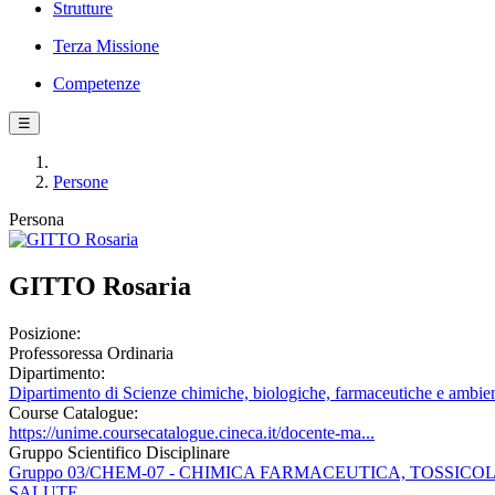
Strutture
Terza Missione
Competenze
☰
Persone
Persona
GITTO Rosaria
Posizione:
Professoressa Ordinaria
Dipartimento:
Dipartimento di Scienze chimiche, biologiche, farmaceutiche e ambien
Course Catalogue:
https://unime.coursecatalogue.cineca.it/docente-ma...
Gruppo Scientifico Disciplinare
Gruppo 03/CHEM-07 - CHIMICA FARMACEUTICA, TOSSIC
SALUTE