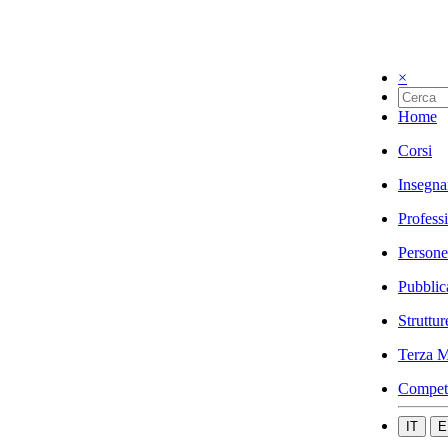
×
Home
Corsi
Insegna
Profess
Persone
Pubblic
Struttur
Terza M
Compet
IT
E