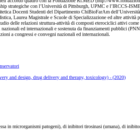
a nell’accordo quadro con la Fondazione Ri.MED (http://www.fondazione
rship strategiche con l’Università di Pittsburgh, UPMC e l’IRCCS-ISM
tica Docenti Studenti del Dipartimento ChiBioFarAm dell’Università 
listica, Laurea Magistrale e Scuole di Specializzazione ed altre attività p
studio delle relazioni struttura-attività di composti eterociclici attivi com
erca nazionali ed internazionali e sostenuta da finanziamenti pubblici (P
zioni a congressi e convegni nazionali ed internazionali.
nservatori
y and design, drug delivery and therapy, toxicology) - (2020)
sa in microrganismi patogeni), di inibitori tirosinasi (umana), di inibitor