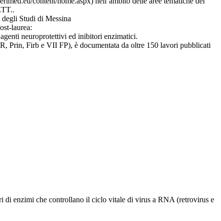
rimed.eu/content/home.aspx) nell’ambito delle aree tematiche del
ETT..
degli Studi di Messina
ost-laurea:
e agenti neuroprotettivi ed inibitori enzimatici.
NNR, Prin, Firb e VII FP), è documentata da oltre 150 lavori pubblicati
i di enzimi che controllano il ciclo vitale di virus a RNA (retrovirus e