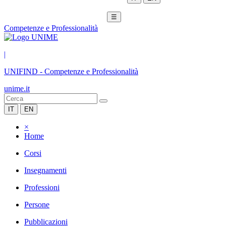
☰
Competenze e Professionalità
|
UNIFIND
-
Competenze e Professionalità
unime.it
IT
EN
×
Home
Corsi
Insegnamenti
Professioni
Persone
Pubblicazioni