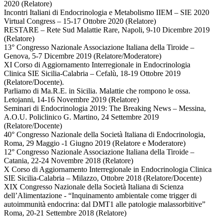
2020 (Relatore)
Incontri Italiani di Endocrinologia e Metabolismo IIEM – SIE 2020
Virtual Congress – 15-17 Ottobre 2020 (Relatore)
RESTARE – Rete Sud Malattie Rare, Napoli, 9-10 Dicembre 2019
(Relatore)
13° Congresso Nazionale Associazione Italiana della Tiroide –
Genova, 5-7 Dicembre 2019 (Relatore/Moderatore)
XI Corso di Aggiornamento Interregionale in Endocrinologia
Clinica SIE Sicilia-Calabria – Cefalù, 18-19 Ottobre 2019
(Relatore/Docente).
Parliamo di Ma.R.E. in Sicilia. Malattie che rompono le ossa.
Letojanni, 14-16 Novembre 2019 (Relatore)
Seminari di Endocrinologia 2019: The Breaking News – Messina,
A.O.U. Policlinico G. Martino, 24 Settembre 2019
(Relatore/Docente)
40° Congresso Nazionale della Società Italiana di Endocrinologia,
Roma, 29 Maggio -1 Giugno 2019 (Relatore e Moderatore)
12° Congresso Nazionale Associazione Italiana della Tiroide –
Catania, 22-24 Novembre 2018 (Relatore)
X Corso di Aggiornamento Interregionale in Endocrinologia Clinica
SIE Sicilia-Calabria – Milazzo, Ottobre 2018 (Relatore/Docente)
XIX Congresso Nazionale della Società Italiana di Scienza
dell’Alimentazione - “Inquinamento ambientale come trigger di
autoimmunità endocrina: dal DMT1 alle patologie malassorbitive”
Roma, 20-21 Settembre 2018 (Relatore)