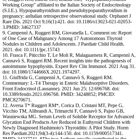
Working Group” affiliated to the Italian Society of Endocrinology
(S.I.E.). Hypoparathyroidism and pseudohypoparathyroidism in
pregnancy: anItalian retrospective observational study. Orphanet J
Rare Dis. 2021 Oct 9;16(1):421. doi: 10.1186/s13023-021-02053-
3.PMID: 34627337
9. Campennì A, Ruggeri RM, Giovanella L. Comment on: Report
of One Case of Malignancy Among 17 Autonomous Thyroid
Nodules in Children and Adolescents. J Paediatr Child Health.
2021. doi: 10.1111/jpc.15743
10. Frasca F, Piticchio T, Le Moli R, Malaguarnera R, Campennì A,
Cannavò S, Ruggeri RM. Recent insights into the pathogenesis of
autoimmune hypophysitis. Expert Rev Clin Immunol. 2021 Aug 31.
doi: 10.1080/1744666X.2021.1974297.
11. Giuffrida G, Campennì A, Cannavò S, Ruggeri RM.
Commentary: L-T4 Therapy in Enteric Malabsorptive Disorders.
Front Endocrinol (Lausanne). 2021 Jun 25; 12:696768. doi:
10.3389/fendo.2021.696768. PMID: 34248852; PMCID:
PMC8270671.
12. Aversa T* Ruggeri RM*, Corica D, Cristani MT, Pepe G,
Vicchio TM, Alibrandi A, Trimarchi F, Cannavò S, Pajno GB,
Wasniewska MG. Serum Levels of Soluble Receptor for Advanced
Glycation End Products Are Reduced in Euthyroid Children with
Newly Diagnosed Hashimoto's Thyroiditis: A Pilot Study. Horm
Res Paediatr.2021;94(3-4):144-150. doi: 10.1159/000517341.
PMID: 34237741. *The two Authors equally contributed to the