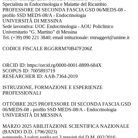
Specialista in Endocrinologia e Malattie del Ricambio
PROFESSORE DI SECONDA FASCIA GSD 06/MEDS-08 -
profilo SSD MEDS-08/A - Endocrinologia
UNIVERSITÀ DI MESSINA
Sede lavorativa: UOC Endocrinologia - AOU Policlinico
Universitario “G. Martino” di Messina
Tel. (+39) 090 221 3840; email istituzionale: rmruggeri@unime.it
CODICE FISCALE RGGRRM70B47F206Z
ORCID ID: https://orcid.rg/0000-0001-8899-684X
SCOPUS ID: 7005893719
RESEARCHER ID: AAB-7364-2019
ISTRUZIONE, FORMAZIONE E ESPERIENZE
PROFESSIONALI
OTTOBRE 2025 PROFESSORE DI SECONDA FASCIA GSD
06/MEDS-08 - profilo SSD MEDS-08/A - Endocrinologia
UNIVERSITÀ DI MESSINA
MARZO 2025 ABILITAZIONE SCIENTIFICA NAZIONALE
(BANDO D.D. 1796/2023)
superando 3 valori soglia sui 3 previsti dal D.M. 602/2016