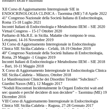
formativi locali e nazionali
XII Corso di Aggiornamento Interregionale SIE in
ENDOCRINOLOGIA CLINICA - Taormina (ME) 7-8 Aprile 2022
41° Congresso Nazionale della Società Italiana di Endocrinologia,
Roma 15-18 Luglio 2021
Incontri Italiani di Endocrinologia e Metabolismo IIEM – SIE 2020
Virtual Congress – 15-17 Ottobre 2020
Parliamo di Ma.R.E. in Sicilia. Malattie che rompono le ossa.
Letojanni, 14-16 Novembre 2019
XI Corso di Aggiornamento Interregionale in Endocrinologia
Clinica SIE Sicilia-Calabria – Cefalù, 18-19 Ottobre 2019
40° Congresso Nazionale della Società Italiana di Endocrinologia,
Roma, 29 Maggio -1 Giugno 2019
Incontri Italiani di Endocrinologia e Metabolismo IIEM – SIE 2018
– Bari, 10-11 Maggio 2018
X Corso di Aggiornamento Interregionale in Endocrinologia Clinica
SIE Sicilia-Calabria – Milazzo, Ottobre 2018
Le Manifestazioni Cliniche dei Disordini Tiroidei “Subclinici”-
Giardini Naxos (ME), 12 Maggio 2017
“Noduli Riscontrati Incidentalmente In Organi Endocrini wait and
see: quando e perché decidere di non decidere” – Taormina (ME) 19
Dicembre 2016
VIII Corso di Aggiornamento Interregionale in Endocrinologia
Clinica SIE Sicilia-Calabria – Ragusa, 27-28 Gennaio 2017