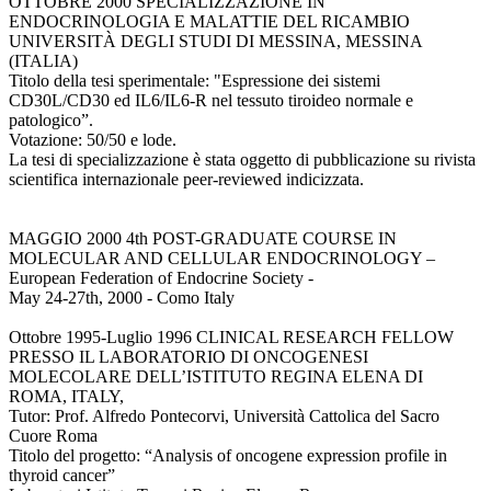
OTTOBRE 2000 SPECIALIZZAZIONE IN
ENDOCRINOLOGIA E MALATTIE DEL RICAMBIO
UNIVERSITÀ DEGLI STUDI DI MESSINA, MESSINA
(ITALIA)
Titolo della tesi sperimentale: "Espressione dei sistemi
CD30L/CD30 ed IL6/IL6-R nel tessuto tiroideo normale e
patologico”.
Votazione: 50/50 e lode.
La tesi di specializzazione è stata oggetto di pubblicazione su rivista
scientifica internazionale peer-reviewed indicizzata.
MAGGIO 2000 4th POST-GRADUATE COURSE IN
MOLECULAR AND CELLULAR ENDOCRINOLOGY –
European Federation of Endocrine Society -
May 24-27th, 2000 - Como Italy
Ottobre 1995-Luglio 1996 CLINICAL RESEARCH FELLOW
PRESSO IL LABORATORIO DI ONCOGENESI
MOLECOLARE DELL’ISTITUTO REGINA ELENA DI
ROMA, ITALY,
Tutor: Prof. Alfredo Pontecorvi, Università Cattolica del Sacro
Cuore Roma
Titolo del progetto: “Analysis of oncogene expression profile in
thyroid cancer”