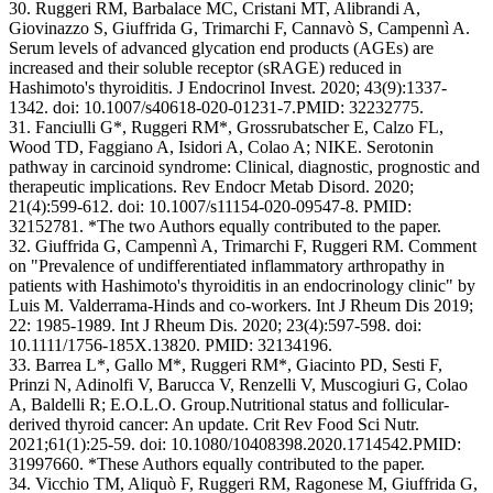
30. Ruggeri RM, Barbalace MC, Cristani MT, Alibrandi A,
Giovinazzo S, Giuffrida G, Trimarchi F, Cannavò S, Campennì A.
Serum levels of advanced glycation end products (AGEs) are
increased and their soluble receptor (sRAGE) reduced in
Hashimoto's thyroiditis. J Endocrinol Invest. 2020; 43(9):1337-
1342. doi: 10.1007/s40618-020-01231-7.PMID: 32232775.
31. Fanciulli G*, Ruggeri RM*, Grossrubatscher E, Calzo FL,
Wood TD, Faggiano A, Isidori A, Colao A; NIKE. Serotonin
pathway in carcinoid syndrome: Clinical, diagnostic, prognostic and
therapeutic implications. Rev Endocr Metab Disord. 2020;
21(4):599-612. doi: 10.1007/s11154-020-09547-8. PMID:
32152781. *The two Authors equally contributed to the paper.
32. Giuffrida G, Campennì A, Trimarchi F, Ruggeri RM. Comment
on "Prevalence of undifferentiated inflammatory arthropathy in
patients with Hashimoto's thyroiditis in an endocrinology clinic" by
Luis M. Valderrama-Hinds and co-workers. Int J Rheum Dis 2019;
22: 1985-1989. Int J Rheum Dis. 2020; 23(4):597-598. doi:
10.1111/1756-185X.13820. PMID: 32134196.
33. Barrea L*, Gallo M*, Ruggeri RM*, Giacinto PD, Sesti F,
Prinzi N, Adinolfi V, Barucca V, Renzelli V, Muscogiuri G, Colao
A, Baldelli R; E.O.L.O. Group.Nutritional status and follicular-
derived thyroid cancer: An update. Crit Rev Food Sci Nutr.
2021;61(1):25-59. doi: 10.1080/10408398.2020.1714542.PMID:
31997660. *These Authors equally contributed to the paper.
34. Vicchio TM, Aliquò F, Ruggeri RM, Ragonese M, Giuffrida G,