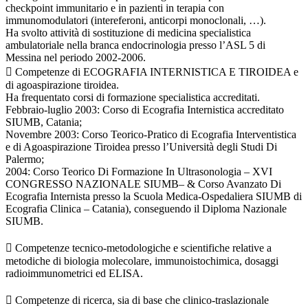
checkpoint immunitario e in pazienti in terapia con
immunomodulatori (intereferoni, anticorpi monoclonali, …).
Ha svolto attività di sostituzione di medicina specialistica
ambulatoriale nella branca endocrinologia presso l’ASL 5 di
Messina nel periodo 2002-2006.
 Competenze di ECOGRAFIA INTERNISTICA E TIROIDEA e
di agoaspirazione tiroidea.
Ha frequentato corsi di formazione specialistica accreditati.
Febbraio-luglio 2003: Corso di Ecografia Internistica accreditato
SIUMB, Catania;
Novembre 2003: Corso Teorico-Pratico di Ecografia Interventistica
e di Agoaspirazione Tiroidea presso l’Università degli Studi Di
Palermo;
2004: Corso Teorico Di Formazione In Ultrasonologia – XVI
CONGRESSO NAZIONALE SIUMB– & Corso Avanzato Di
Ecografia Internista presso la Scuola Medica-Ospedaliera SIUMB di
Ecografia Clinica – Catania), conseguendo il Diploma Nazionale
SIUMB.
 Competenze tecnico-metodologiche e scientifiche relative a
metodiche di biologia molecolare, immunoistochimica, dosaggi
radioimmunometrici ed ELISA.
 Competenze di ricerca, sia di base che clinico-traslazionale