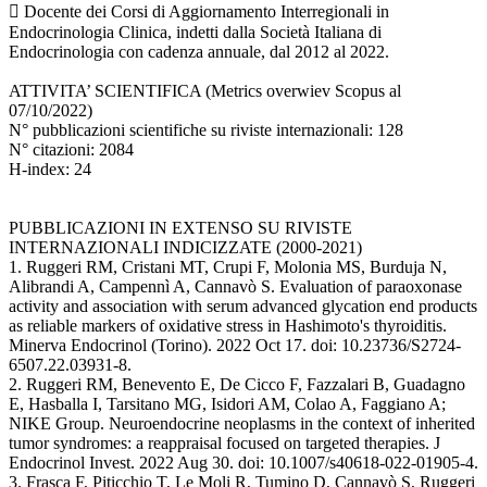
 Docente dei Corsi di Aggiornamento Interregionali in
Endocrinologia Clinica, indetti dalla Società Italiana di
Endocrinologia con cadenza annuale, dal 2012 al 2022.
ATTIVITA’ SCIENTIFICA (Metrics overwiev Scopus al
07/10/2022)
N° pubblicazioni scientifiche su riviste internazionali: 128
N° citazioni: 2084
H-index: 24
PUBBLICAZIONI IN EXTENSO SU RIVISTE
INTERNAZIONALI INDICIZZATE (2000-2021)
1. Ruggeri RM, Cristani MT, Crupi F, Molonia MS, Burduja N,
Alibrandi A, Campennì A, Cannavò S. Evaluation of paraoxonase
activity and association with serum advanced glycation end products
as reliable markers of oxidative stress in Hashimoto's thyroiditis.
Minerva Endocrinol (Torino). 2022 Oct 17. doi: 10.23736/S2724-
6507.22.03931-8.
2. Ruggeri RM, Benevento E, De Cicco F, Fazzalari B, Guadagno
E, Hasballa I, Tarsitano MG, Isidori AM, Colao A, Faggiano A;
NIKE Group. Neuroendocrine neoplasms in the context of inherited
tumor syndromes: a reappraisal focused on targeted therapies. J
Endocrinol Invest. 2022 Aug 30. doi: 10.1007/s40618-022-01905-4.
3. Frasca F, Piticchio T, Le Moli R, Tumino D, Cannavò S, Ruggeri