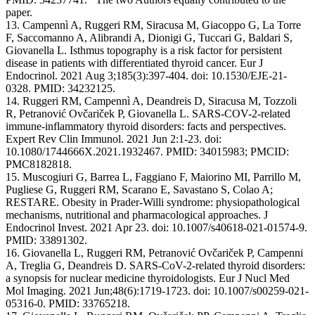
paper.
13. Campennì A, Ruggeri RM, Siracusa M, Giacoppo G, La Torre
F, Saccomanno A, Alibrandi A, Dionigi G, Tuccari G, Baldari S,
Giovanella L. Isthmus topography is a risk factor for persistent
disease in patients with differentiated thyroid cancer. Eur J
Endocrinol. 2021 Aug 3;185(3):397-404. doi: 10.1530/EJE-21-
0328. PMID: 34232125.
14. Ruggeri RM, Campennì A, Deandreis D, Siracusa M, Tozzoli
R, Petranović Ovčariček P, Giovanella L. SARS-COV-2-related
immune-inflammatory thyroid disorders: facts and perspectives.
Expert Rev Clin Immunol. 2021 Jun 2:1-23. doi:
10.1080/1744666X.2021.1932467. PMID: 34015983; PMCID:
PMC8182818.
15. Muscogiuri G, Barrea L, Faggiano F, Maiorino MI, Parrillo M,
Pugliese G, Ruggeri RM, Scarano E, Savastano S, Colao A;
RESTARE. Obesity in Prader-Willi syndrome: physiopathological
mechanisms, nutritional and pharmacological approaches. J
Endocrinol Invest. 2021 Apr 23. doi: 10.1007/s40618-021-01574-9.
PMID: 33891302.
16. Giovanella L, Ruggeri RM, Petranović Ovčariček P, Campenni
A, Treglia G, Deandreis D. SARS-CoV-2-related thyroid disorders:
a synopsis for nuclear medicine thyroidologists. Eur J Nucl Med
Mol Imaging. 2021 Jun;48(6):1719-1723. doi: 10.1007/s00259-021-
05316-0. PMID: 33765218.