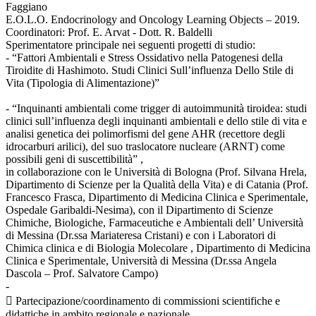
Faggiano
E.O.L.O. Endocrinology and Oncology Learning Objects – 2019.
Coordinatori: Prof. E. Arvat - Dott. R. Baldelli
Sperimentatore principale nei seguenti progetti di studio:
- “Fattori Ambientali e Stress Ossidativo nella Patogenesi della
Tiroidite di Hashimoto. Studi Clinici Sull’influenza Dello Stile di
Vita (Tipologia di Alimentazione)”
- “Inquinanti ambientali come trigger di autoimmunità tiroidea: studi
clinici sull’influenza degli inquinanti ambientali e dello stile di vita e
analisi genetica dei polimorfismi del gene AHR (recettore degli
idrocarburi arilici), del suo traslocatore nucleare (ARNT) come
possibili geni di suscettibilità” ,
in collaborazione con le Università di Bologna (Prof. Silvana Hrela,
Dipartimento di Scienze per la Qualità della Vita) e di Catania (Prof.
Francesco Frasca, Dipartimento di Medicina Clinica e Sperimentale,
Ospedale Garibaldi-Nesima), con il Dipartimento di Scienze
Chimiche, Biologiche, Farmaceutiche e Ambientali dell’ Università
di Messina (Dr.ssa Mariateresa Cristani) e con i Laboratori di
Chimica clinica e di Biologia Molecolare , Dipartimento di Medicina
Clinica e Sperimentale, Università di Messina (Dr.ssa Angela
Dascola – Prof. Salvatore Campo)
-
 Partecipazione/coordinamento di commissioni scientifiche e
didattiche in ambito regionale e nazionale