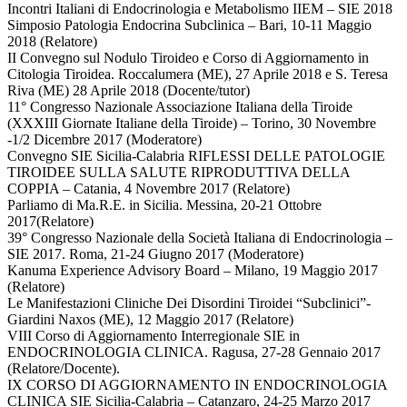
Incontri Italiani di Endocrinologia e Metabolismo IIEM – SIE 2018
Simposio Patologia Endocrina Subclinica – Bari, 10-11 Maggio
2018 (Relatore)
II Convegno sul Nodulo Tiroideo e Corso di Aggiornamento in
Citologia Tiroidea. Roccalumera (ME), 27 Aprile 2018 e S. Teresa
Riva (ME) 28 Aprile 2018 (Docente/tutor)
11° Congresso Nazionale Associazione Italiana della Tiroide
(XXXIII Giornate Italiane della Tiroide) – Torino, 30 Novembre
-1/2 Dicembre 2017 (Moderatore)
Convegno SIE Sicilia-Calabria RIFLESSI DELLE PATOLOGIE
TIROIDEE SULLA SALUTE RIPRODUTTIVA DELLA
COPPIA – Catania, 4 Novembre 2017 (Relatore)
Parliamo di Ma.R.E. in Sicilia. Messina, 20-21 Ottobre
2017(Relatore)
39° Congresso Nazionale della Società Italiana di Endocrinologia –
SIE 2017. Roma, 21-24 Giugno 2017 (Moderatore)
Kanuma Experience Advisory Board – Milano, 19 Maggio 2017
(Relatore)
Le Manifestazioni Cliniche Dei Disordini Tiroidei “Subclinici”-
Giardini Naxos (ME), 12 Maggio 2017 (Relatore)
VIII Corso di Aggiornamento Interregionale SIE in
ENDOCRINOLOGIA CLINICA. Ragusa, 27-28 Gennaio 2017
(Relatore/Docente).
IX CORSO DI AGGIORNAMENTO IN ENDOCRINOLOGIA
CLINICA SIE Sicilia-Calabria – Catanzaro, 24-25 Marzo 2017