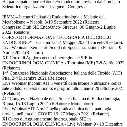
Ha partecipato come relatore e/o moderatore invitato dal Comitato
Scientifico organizzatore ai seguenti Congressi:
IEMM – Incontri Italiani di Endocrinologia e Malattie del
Metabolismo – Napoli, 8-10 Settembre 2022 (Relatore
Congresso Club SIE EndoOnco- Siracusa, 30 Giugno-2 Luglio
2022 (Relatore)
CORSO DI FORMAZIONE “ECOGRAFIA DEL COLLO
ENDOCRINO” – Catania 13-14 Maggio 2022 (Docente/Relatore).
Live Webinar - Seminario Scuola di Specializzazione di Ferrara –9
Aprile 2022 (Relatore)
XII Corso di Aggiornamento Interregionale SIE in
ENDOCRINOLOGIA CLINICA - Taormina (ME) 7-8 Aprile 2022
(Relatore)
14° Congresso Nazionale Associazione Italiana della Tiroide (AIT)
Pisa, 2-4 Dicembre 2021 (Relatore)
Live Webinar Incontri AIT I venerdì della tiroide Nutrizione iodica,
sale iodato, eccesso di iodio: è proprio tutto chiaro? 29 Ottobre 2021
(Relatore)
41° Congresso Nazionale della Società Italiana di Endocrinologia,
Roma, 15-18 Luglio 2021 (Relatore e Moderatore)
Live Webinar AIT Novità nella pratica clinica della patologia
tiroidea nell’era del COVID 19. 27 Maggio 2021 (Relatore)
XI Corso di Aggiornamento Interregionale SIE in
ENDOCRINOLOGIA CLINICA - Live Webinar, 9 - 10 Dicembre