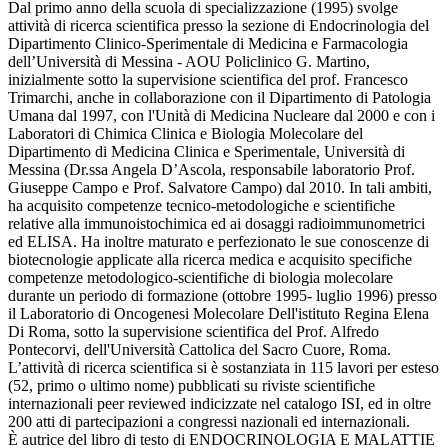
Dal primo anno della scuola di specializzazione (1995) svolge
attività di ricerca scientifica presso la sezione di Endocrinologia del
Dipartimento Clinico-Sperimentale di Medicina e Farmacologia
dell’Università di Messina - AOU Policlinico G. Martino,
inizialmente sotto la supervisione scientifica del prof. Francesco
Trimarchi, anche in collaborazione con il Dipartimento di Patologia
Umana dal 1997, con l'Unità di Medicina Nucleare dal 2000 e con i
Laboratori di Chimica Clinica e Biologia Molecolare del
Dipartimento di Medicina Clinica e Sperimentale, Università di
Messina (Dr.ssa Angela D’Ascola, responsabile laboratorio Prof.
Giuseppe Campo e Prof. Salvatore Campo) dal 2010. In tali ambiti,
ha acquisito competenze tecnico-metodologiche e scientifiche
relative alla immunoistochimica ed ai dosaggi radioimmunometrici
ed ELISA. Ha inoltre maturato e perfezionato le sue conoscenze di
biotecnologie applicate alla ricerca medica e acquisito specifiche
competenze metodologico-scientifiche di biologia molecolare
durante un periodo di formazione (ottobre 1995- luglio 1996) presso
il Laboratorio di Oncogenesi Molecolare Dell'istituto Regina Elena
Di Roma, sotto la supervisione scientifica del Prof. Alfredo
Pontecorvi, dell'Università Cattolica del Sacro Cuore, Roma.
L’attività di ricerca scientifica si è sostanziata in 115 lavori per esteso
(52, primo o ultimo nome) pubblicati su riviste scientifiche
internazionali peer reviewed indicizzate nel catalogo ISI, ed in oltre
200 atti di partecipazioni a congressi nazionali ed internazionali.
È autrice del libro di testo di ENDOCRINOLOGIA E MALATTIE