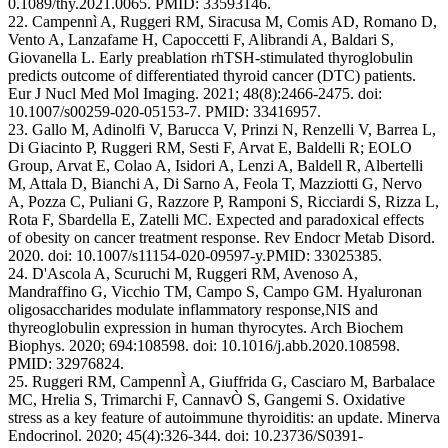
0.1089/thy.2021.0065. PMID: 33593146.
22. Campennì A, Ruggeri RM, Siracusa M, Comis AD, Romano D,
Vento A, Lanzafame H, Capoccetti F, Alibrandi A, Baldari S,
Giovanella L. Early preablation rhTSH-stimulated thyroglobulin
predicts outcome of differentiated thyroid cancer (DTC) patients.
Eur J Nucl Med Mol Imaging. 2021; 48(8):2466-2475. doi:
10.1007/s00259-020-05153-7. PMID: 33416957.
23. Gallo M, Adinolfi V, Barucca V, Prinzi N, Renzelli V, Barrea L,
Di Giacinto P, Ruggeri RM, Sesti F, Arvat E, Baldelli R; EOLO
Group, Arvat E, Colao A, Isidori A, Lenzi A, Baldell R, Albertelli
M, Attala D, Bianchi A, Di Sarno A, Feola T, Mazziotti G, Nervo
A, Pozza C, Puliani G, Razzore P, Ramponi S, Ricciardi S, Rizza L,
Rota F, Sbardella E, Zatelli MC. Expected and paradoxical effects
of obesity on cancer treatment response. Rev Endocr Metab Disord.
2020. doi: 10.1007/s11154-020-09597-y.PMID: 33025385.
24. D'Ascola A, Scuruchi M, Ruggeri RM, Avenoso A,
Mandraffino G, Vicchio TM, Campo S, Campo GM. Hyaluronan
oligosaccharides modulate inflammatory response,NIS and
thyreoglobulin expression in human thyrocytes. Arch Biochem
Biophys. 2020; 694:108598. doi: 10.1016/j.abb.2020.108598.
PMID: 32976824.
25. Ruggeri RM, CampennÌ A, Giuffrida G, Casciaro M, Barbalace
MC, Hrelia S, Trimarchi F, CannavÒ S, Gangemi S. Oxidative
stress as a key feature of autoimmune thyroiditis: an update. Minerva
Endocrinol. 2020; 45(4):326-344. doi: 10.23736/S0391-