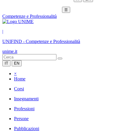
☰
Competenze e Professionalità
|
UNIFIND
-
Competenze e Professionalità
unime.it
IT
EN
×
Home
Corsi
Insegnamenti
Professioni
Persone
Pubblicazioni