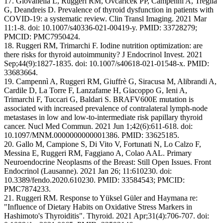
17. Giovanella L, Ruggeri RM, Ovčariček PP, Campenni A, Treglia
G, Deandreis D. Prevalence of thyroid dysfunction in patients with
COVID-19: a systematic review. Clin Transl Imaging. 2021 Mar
11:1-8. doi: 10.1007/s40336-021-00419-y. PMID: 33728279;
PMCID: PMC7950424.
18. Ruggeri RM, Trimarchi F. Iodine nutrition optimization: are
there risks for thyroid autoimmunity? J Endocrinol Invest. 2021
Sep;44(9):1827-1835. doi: 10.1007/s40618-021-01548-x. PMID:
33683664.
19. Campennì A, Ruggeri RM, Giuffrè G, Siracusa M, Alibrandi A,
Cardile D, La Torre F, Lanzafame H, Giacoppo G, Ieni A,
Trimarchi F, Tuccari G, Baldari S. BRAFV600E mutation is
associated with increased prevalence of contralateral lymph-node
metastases in low and low-to-intermediate risk papillary thyroid
cancer. Nucl Med Commun. 2021 Jun 1;42(6):611-618. doi:
10.1097/MNM.0000000000001386. PMID: 33625185.
20. Gallo M, Campione S, Di Vito V, Fortunati N, Lo Calzo F,
Messina E, Ruggeri RM, Faggiano A, Colao AAL. Primary
Neuroendocrine Neoplasms of the Breast: Still Open Issues. Front
Endocrinol (Lausanne). 2021 Jan 26; 11:610230. doi:
10.3389/fendo.2020.610230. PMID: 33584543; PMCID:
PMC7874233.
21. Ruggeri RM. Response to Yüksel Güler and Haymana re:
"Influence of Dietary Habits on Oxidative Stress Markers in
Hashimoto's Thyroiditis". Thyroid. 2021 Apr;31(4):706-707. doi: