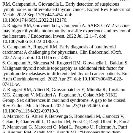
RM, Campennì A, Giovanella L. Early detection of suspicious
lymph nodes in differentiated thyroid cancer. Expert Rev Endocrinol
Metab. 2022 Sep;17(5):447-454. doi:
10.1080/17446651.2022.2112176.
4. Ruggeri RM, Giovanellla L, Campennì A. SARS-CoV-2 vaccine
may trigger thyroid autoimmunity: real-life experience and review of
the literature. J Endocrinol Invest. 2022 Jul 12:1–7. doi:
10.1007/s40618-022-01863-x.
5. Campennì A, Ruggeri RM. Early diagnosis of parathyroid
carcinoma: A challenging for physicians. Clin Endocrinol (Oxf).
2022 Aug 2. doi: 10.1111/cen.14807.
6. Campennì A, Siracusa M, Ruggeri RM, Giovanella L, Baldari S.
Malignant thyroid nodule topography as additional risk factor for
lymph-node metastases in differentiated thyroid cancer patients. Eur
Arch Otorhinolaryngol. 2022 Apr 27. doi: 10.1007/s00405-022-
07411-w.
7. Ruggeri RM, Altieri B, Grossrubatcher E, Minotta R, Tarsitano
MG, Zamponi V, MIsidori A, Faggiano A, Colao AM; NIKE
Group. Sex differences in carcinoid syndrome: A gap to be closed.
Rev Endocr Metab Disord. 2022 Jun;23(3):659-669. doi:
10.1007/s11154-022-09719-8.
8. Marcucci G, Altieri P, Benvenga S, Bondanelli M, Camozzi V,
Cetani F, Cianferotti L, Duradoni M, Fossi C, Degli Uberti E, Famà
F, Mantovani G, Marcocci C, Masi L, Pagotto U, Palermo A, Parri
S, Ruggeri RM, Zatelli MC, Brandi ML; “Hypoparathyroidism