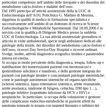
particolari competenze nell’ambito delle tireopatie e dei disordini del
metabolismo calcio-fosforo e malattie dell’osso.
Dal 1995 partecipa all’attività assistenziale della la UOC di
Endocrinologia dell’AOU Policlinico G. Martino di Messina,
dapprima in qualità di medico in formazione specialistica e
successivamente nell’ambito di un dottorato di ricerca in Scienze
Endocrinologiche e Metaboliche Sperimentali. Dal 18.09.2006 è in
servizio con la qualifica di Dirigente Medico presso la suddetta
UOC di Endocrinologia. La sua attività assistenziale giornaliera si
articola in visite ambulatoriali, specie negli ambulatori dedicati alle
patologie della tiroide, dei disordini del metabolismo calcio-fosforo e
dell’osso, ricoveri Day Service/Day Hospital e ricoveri ordinari.
Svolge, inoltre, attività diagnostica ecografica tiroidea e paratiroidea
interna ed esterna.
Si occupa in modo prevalente della diagnostica, terapia, follow-up e
riabilitazione dei numerosissimi pazienti con tireotossicosi e
ipotiroidismo subclinico e manifesto, e della gestione integrata dei
pazienti con patologie tiroidee e concomitanti patologie internistiche,
come le patologie autoimmuni sistemiche ed organo-specifiche
(sclerosi sistemica, lupus eritematoso sistemico, artrite reumatoide,
artrite psoriasica, sindrome di Sjögren, celiachia, DM tipo 1…),
patologie infettive (soprattutto infezione da HCV e HIV) e
neoplastiche. In particolare, si occupa della valutazione e gestione
delle complicanze endocrino-metaboliche in pazienti affetti da
patologia tumorale in terapia con targeted therapies e inibitori del