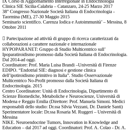
IX Corso di Aggiornamento Interregionale in Endocrinologia
Clinica SIE Sicilia-Calabria – Catanzaro, 24-25 Marzo 2017
38° Congresso Nazionale Società Italiana di Endocrinologia -
Taormina (ME), 27-30 Maggio 2015
Seminario scientifico. Carenza Iodica e Autoimmunità’ – Messina, 8
Ottobre 2011
 Partecipazione ad attività di gruppo di ricerca caratterizzati da
collaborazioni a carattere nazionale e internazionale
HYPOPARANET: Gruppo di Studio Multicentrico sull’
Ipoparatiroidismo promosso dalla Società Italiana di Endocrinologia.
Dal 2014-ad oggi.
Coordinatore: Prof. Maria Luisa Brandi –Università di Firenze
EDIPO. “Endotrial SIE: diagnosi e gestione clinica
dell’ipotiroidismo primitivo in Italia”. Studio Osservazionale
Multicentrico No-Profit promosso dalla Società Italiana di
Endocrinologia. 2015
Centro Coordinatore: Unità di Endocrinologia, Dipartimento di
Scienze Biomediche, Metaboliche e Neuroscienze, Università di
Modena e Reggio Emilia (Direttore: Prof. Manuela Simoni. Medici
responsabili dello studio: Dr.ssa Silvia Vezzani, Dr. Daniele Santi)
Sperimentatore locale: Dr.ssa Rosaria M. Ruggeri – Università di
Messina
NIKE. Neuroendocrine Tumors, Innovation in Knowledge and
Education – dal 2017 ad oggi. Coordinatori: Prof. A. Colao - Dr. A.