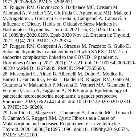
1977.20.03268-X.PMID: 32969631.
26. Ruggeri RM, Giovinazzo S, Barbalace MC, Cristani M,
Alibrandi A, Vicchio TM, Giuffrida G, Aguennouz MH, Malaguti
M, Angeloni C, Trimarchi F, Hrelia S, Campennì A, Cannavò S.
Influence of Dietary Habits on Oxidative Stress Markers in
Hashimoto's Thyroiditis. Thyroid. 2021 Jan;31(1):96-105. doi:
10.1089/thy.2020.0299. Epub 2020 Nov 12. Erratum in: Thyroid.
2021; 31(4):709. PMID: 32729374.
27. Ruggeri RM, Campennì A, Siracusa M, Frazzetto G, Gullo D.
Subacute thyroiditis in a patient infected with SARS-COV-2: an
endocrine complication linked to the COVID-19 pandemic.
Hormones (Athens). 2021;20(1):219-221. doi: 10.1007/s42000-020-
00230-w.PMID: 32676935; PMCID: PMC7365600.
28. Muscogiuri G, Altieri B, Albertelli M, Dotto A, Modica R,
Barrea L, Fanciulli G, Feola T, Baldelli R, Ruggeri RM, Gallo M,
Guarnotta V, Malandrino P, Messina E, Venneri MA, Giannetta E,
Ferone D, Colao A, Faggiano A; NIKE group. Epidemiology of
pancreatic neuroendocrine neoplasms: a gender perspective.
Endocrine. 2020; 69(2):441-450. doi: 10.1007/s12020-020-02331-
3. PMID: 32468269.
29. Giuffrida G, Magazzù G, Campennì A, Lucanto MC, Trimarchi
F, Cannavò S, Ruggeri RM. Cystic Fibrosis as a Cause of
Malabsorption and Increased Requirement of Levothyroxine.
Thyroid. 2020 Jul;30(7):1095-1096. doi: 10.1089/thy.2019.0574.
PMID: 32312180.