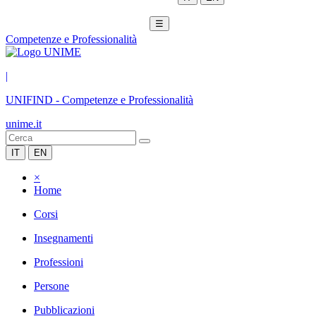
☰
Competenze e Professionalità
|
UNIFIND
-
Competenze e Professionalità
unime.it
IT
EN
×
Home
Corsi
Insegnamenti
Professioni
Persone
Pubblicazioni