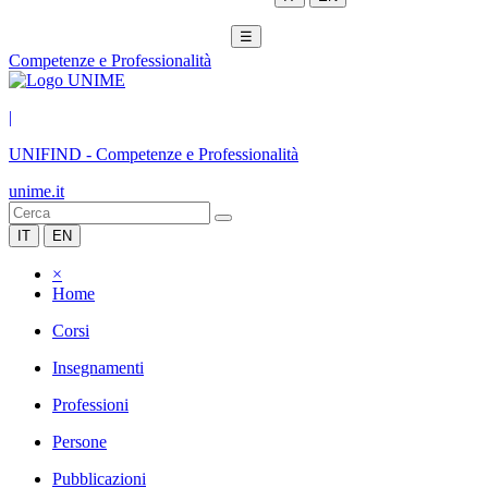
☰
Competenze e Professionalità
|
UNIFIND
-
Competenze e Professionalità
unime.it
IT
EN
×
Home
Corsi
Insegnamenti
Professioni
Persone
Pubblicazioni