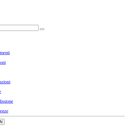
menti
ioni
azioni
e
issione
enze
N