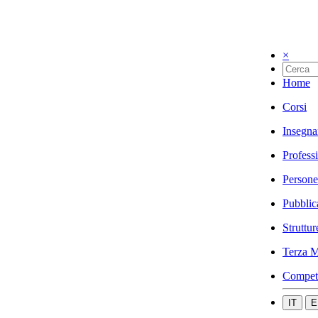
×
Home
Corsi
Insegna
Profess
Persone
Pubblic
Struttur
Terza M
Compet
IT
E