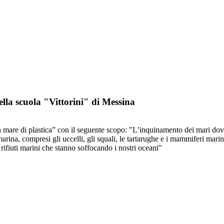
ella scuola "Vittorini" di Messina
un mare di plastica” con il seguente scopo: "L’inquinamento dei mari do
arina, compresi gli uccelli, gli squali, le tartarughe e i mammiferi mar
i rifiuti marini che stanno soffocando i nostri oceani"