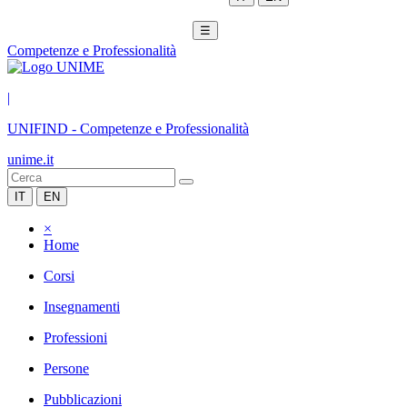
☰
Competenze e Professionalità
|
UNIFIND
-
Competenze e Professionalità
unime.it
IT
EN
×
Home
Corsi
Insegnamenti
Professioni
Persone
Pubblicazioni