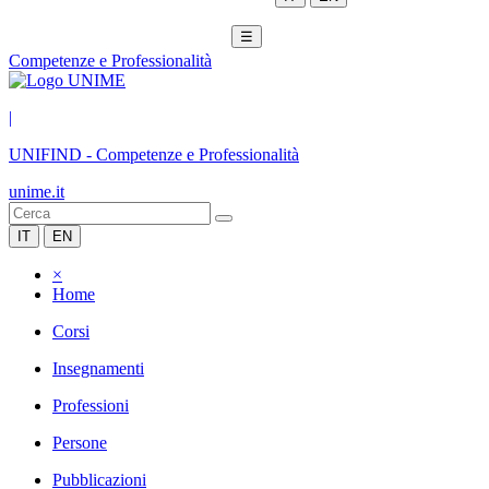
☰
Competenze e Professionalità
|
UNIFIND
-
Competenze e Professionalità
unime.it
IT
EN
×
Home
Corsi
Insegnamenti
Professioni
Persone
Pubblicazioni