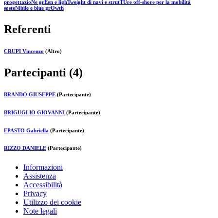
progettazioNe grEen e lighTweight di navi e strutTUre off-shore per la mobilità
sosteNibile e blue grOwth
Referenti
CRUPI Vincenzo
(Altro)
Partecipanti (4)
BRANDO GIUSEPPE
(Partecipante)
BRIGUGLIO GIOVANNI
(Partecipante)
EPASTO Gabriella
(Partecipante)
RIZZO DANIELE
(Partecipante)
Informazioni
Assistenza
Accessibilità
Privacy
Utilizzo dei cookie
Note legali