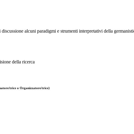
i discussione alcuni paradigmi e strumenti interpretativi della germanistic
sione della ricerca
atore/trice o Organizzatore/trice)