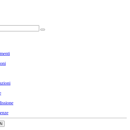
menti
ioni
azioni
e
issione
enze
N