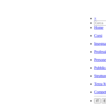
×
Home
Corsi
Insegna
Profess
Persone
Pubblic
Struttur
Terza M
Compet
IT
E